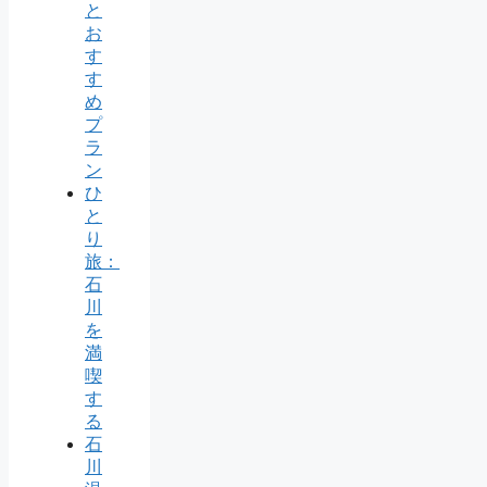
と
お
す
す
め
プ
ラ
ン
ひ
と
り
旅：
石
川
を
満
喫
す
る
石
川