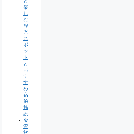
と
楽
し
む
観
光
ス
ポ
ッ
ト
と
お
す
す
め
宿
泊
施
設
金
沢
旅