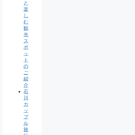
と
楽
し
む
観
光
ス
ポ
ッ
ト
の
ご
紹
介
石
川
カ
ッ
プ
ル
旅