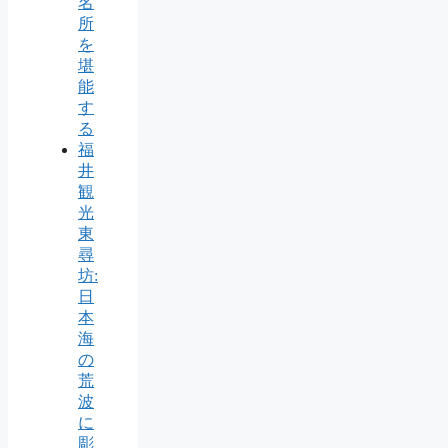
名
所
を
堪
能
す
る
福
井
観
光
東
尋
坊:
日
本
海
の
荒
波
に
彫