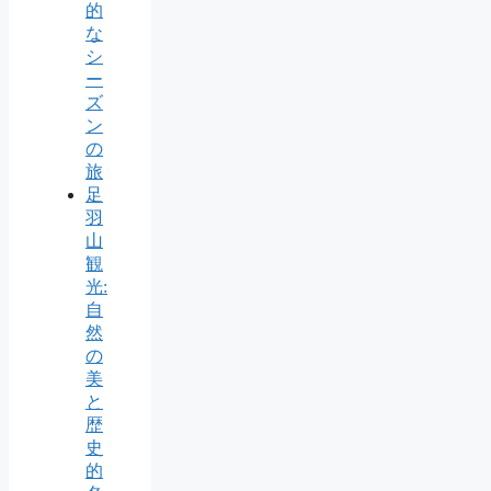
的
な
シ
ー
ズ
ン
の
旅
足
羽
山
観
光:
自
然
の
美
と
歴
史
的