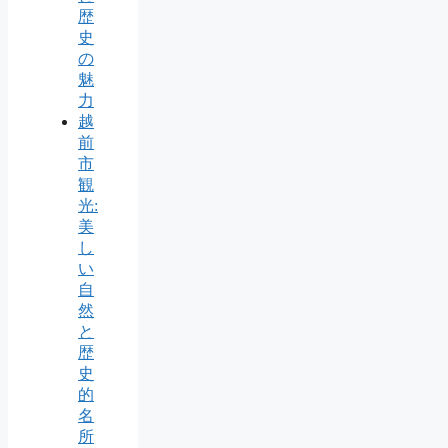
歴
史
の
魅
力
越
前
市
観
光:
美
し
い
自
然
と
歴
史
的
名
所