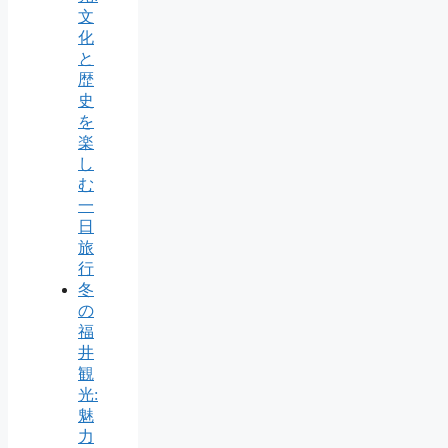
文
化
と
歴
史
を
楽
し
む
一
日
旅
行
冬
の
福
井
観
光:
魅
力