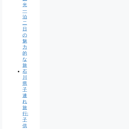
光
一
泊
二
日
の
魅
力
的
な
旅
石
川
県
子
連
れ
旅
行:
子
供