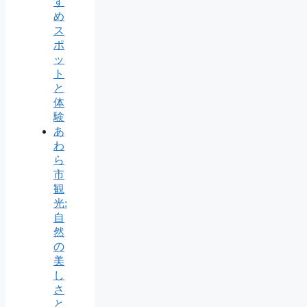
す
め
ス
ポ
ッ
ト
と
体
験
あ
わ
ら
市
観
光:
自
然
の
美
し
さ
と