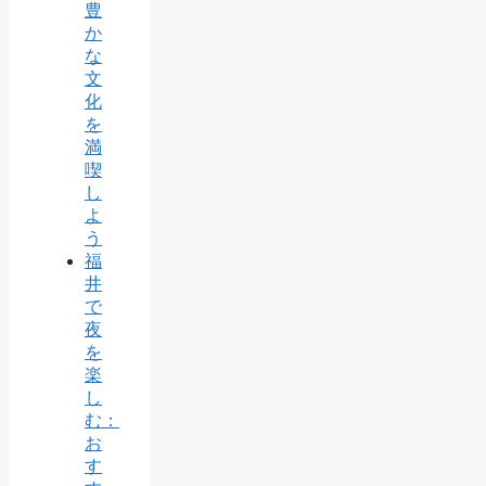
豊
か
な
文
化
を
満
喫
し
よ
う
福
井
で
夜
を
楽
し
む：
お
す