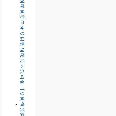
温
泉
旅
行:
日
本
の
穴
場
温
泉
地
を
巡
る
癒
し
の
旅
金
沢
観