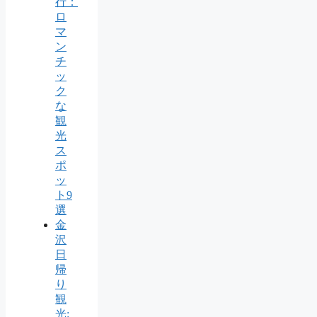
行：
ロ
マ
ン
チ
ッ
ク
な
観
光
ス
ポ
ッ
ト9
選
金
沢
日
帰
り
観
光: