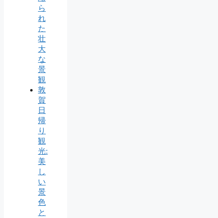
ら
れ
た
壮
大
な
景
観
敦
賀
日
帰
り
観
光:
美
し
い
景
色
と