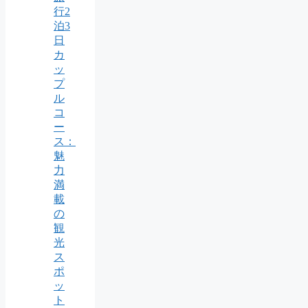
行2
泊3
日
カ
ッ
プ
ル
コ
ー
ス：
魅
力
満
載
の
観
光
ス
ポ
ッ
ト