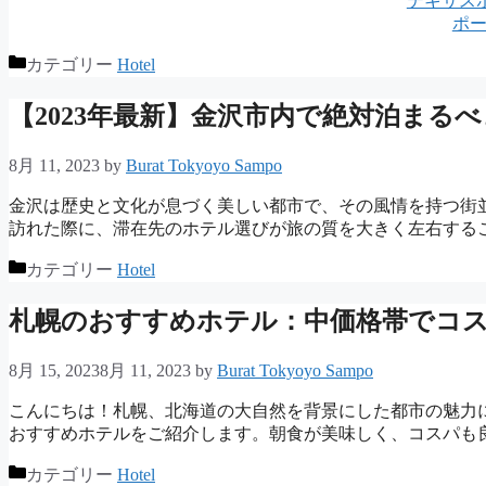
テキサス
ポ
カテゴリー
Hotel
【2023年最新】金沢市内で絶対泊まる
8月 11, 2023
by
Burat Tokyoyo Sampo
金沢は歴史と文化が息づく美しい都市で、その風情を持つ街
訪れた際に、滞在先のホテル選びが旅の質を大きく左右するこ
カテゴリー
Hotel
札幌のおすすめホテル：中価格帯でコス
8月 15, 2023
8月 11, 2023
by
Burat Tokyoyo Sampo
こんにちは！札幌、北海道の大自然を背景にした都市の魅力
おすすめホテルをご紹介します。朝食が美味しく、コスパも良
カテゴリー
Hotel