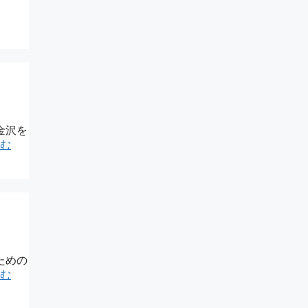
金沢を
む
ための
む