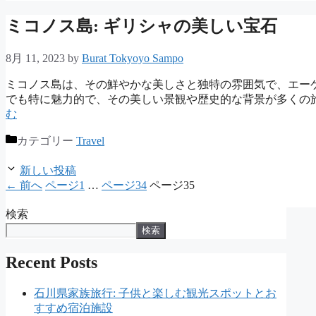
ミコノス島: ギリシャの美しい宝石
8月 11, 2023
by
Burat Tokyoyo Sampo
ミコノス島は、その鮮やかな美しさと独特の雰囲気で、エー
でも特に魅力的で、その美しい景観や歴史的な背景が多くの
む
カテゴリー
Travel
新しい投稿
←
前へ
ページ
1
…
ページ
34
ページ
35
検索
検索
Recent Posts
石川県家族旅行: 子供と楽しむ観光スポットとお
すすめ宿泊施設