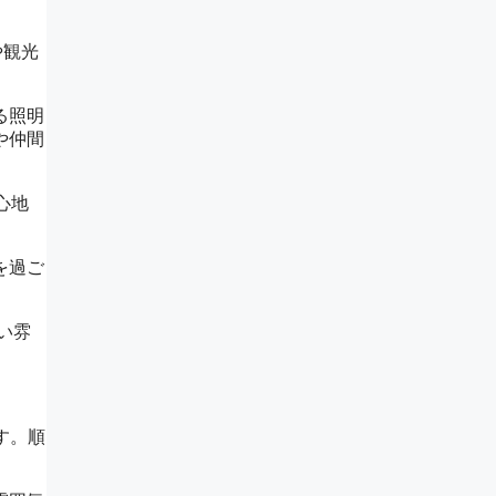
や観光
る照明
や仲間
心地
を過ご
い雰
です。順