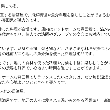
を楽しめる。
位置する居酒屋で、海鮮料理や魚介料理を楽しむことができる
い雰囲気が魅力的です。
使った料理が自慢です。店内はアットホームな雰囲気で、温か
座敷席もあり、個人での訪問やグループでの宴会にも対応して
ています。刺身や寿司、焼き物など、さまざまな料理が提供さ
はの越前ガニや地元の魚介類を使った料理は絶品です。
とです。地元の食材を使った料理やお酒を手軽に楽しむことが
フの接客も好評で、心地よい時間を過ごすことができます。
トホームな雰囲気でリラックスしたいときには、ぜひ旬香逎燈 
なたを心地よいひとときへと導きます。
が人気の居酒屋。
居酒屋です。地元の人々に愛される温かみのある雰囲気と、新