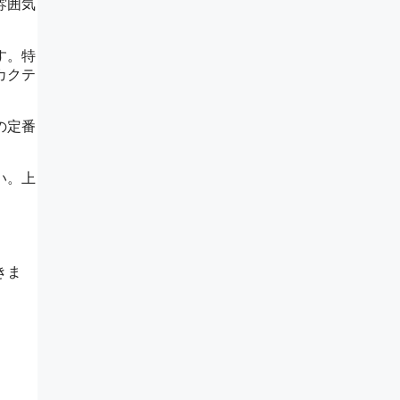
雰囲気
す。特
カクテ
の定番
い。上
きま