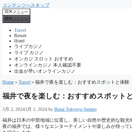
コンテンツへスキップ
メニュー
メニュー
Travel
Resort
Hotel
ライブカジノ
ライブ カジノ
オンカジ スロット おすすめ
オンラインカジノ 本人確認不要
出金が早いオンラインカジノ
Home
»
Travel
»
福井で夜を楽しむ：おすすめスポットと体験
福井で夜を楽しむ：おすすめスポット
3月 2, 2024
3月 1, 2024
by
Burat Tokyoyo Sampo
福井は日本の中部地域に位置し、美しい自然や歴史的な観光
夜の福井では、様々なエンターテイメントや楽しみが待って