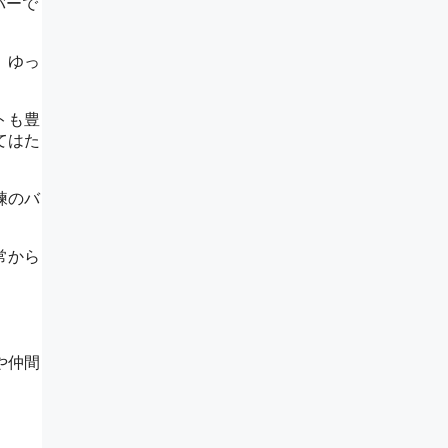
るバーで
、ゆっ
トも豊
てはた
練のバ
常から
や仲間