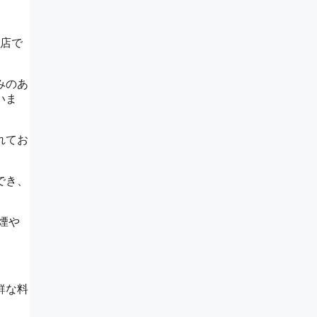
お店で
みのあ
いま
れてお
でき、
煙や
鮮な料