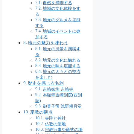
自然を満喫する
地域の文化体験をす
る
地元のグルメを堪能
する
地域のイベントに参
加する
地元の魅力を味わう
地元の風景を満喫す
る
地元の文化に触れる
地元の味を堪能する
地元の人々との交流
を楽しむ
歴史を感じる名刹
吉崎御坊 吉崎寺
本願寺吉崎別院(西別
院)
御菓子司 浅野耕月堂
宗教の拠点
寺院と神社
仏教の聖地
宗教行事や儀式の場