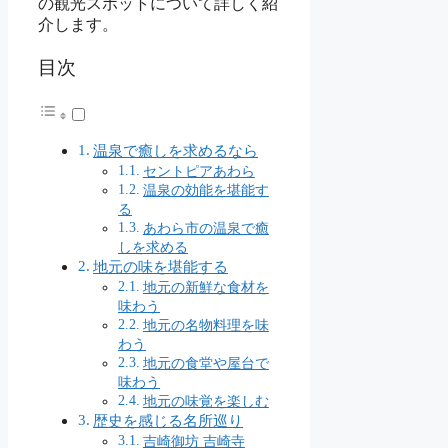
の観光スポットについて詳しく紹
介します。
目次
温泉で癒しを求めるなら
セントピアあわら
温泉の効能を堪能す
る
あわら市の温泉で癒
しを求める
地元の味を堪能する
地元の新鮮な食材を
味わう
地元の名物料理を味
わう
地元の食堂や屋台で
味わう
地元の味覚を楽しむ
歴史を感じる名所巡り
吉崎御坊 吉崎寺