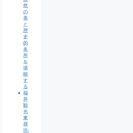
然
の
美
と
歴
史
的
名
所
を
堪
能
す
る
福
井
観
光
東
尋
坊: