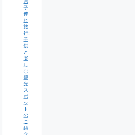
県
子
連
れ
旅
行:
子
供
と
楽
し
む
観
光
ス
ポ
ッ
ト
の
ご
紹
介