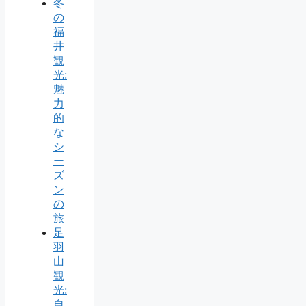
冬
の
福
井
観
光:
魅
力
的
な
シ
ー
ズ
ン
の
旅
足
羽
山
観
光:
自