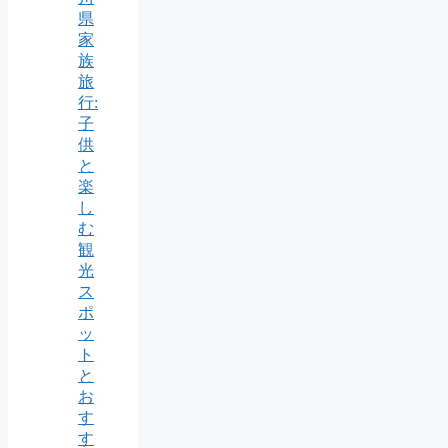
県
家
族
旅
行:
子
供
と
楽
し
む
観
光
ス
ポ
ッ
ト
と
お
す
す