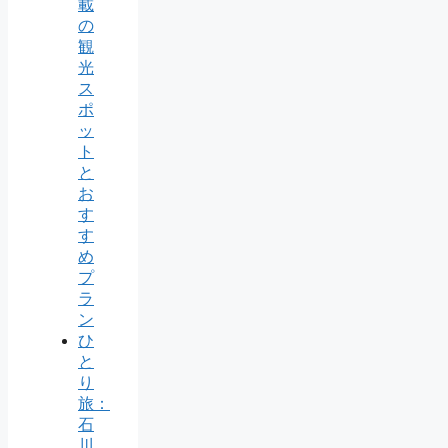
載
の
観
光
ス
ポ
ッ
ト
と
お
す
す
め
プ
ラ
ン
ひ
と
り
旅：
石
川