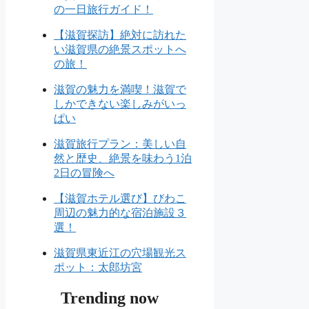
の一日旅行ガイド！
【滋賀探訪】絶対に訪れた
い滋賀県の絶景スポットへ
の旅！
滋賀の魅力を満喫！滋賀で
しかできない楽しみがいっ
ぱい
滋賀旅行プラン：美しい自
然と歴史、絶景を味わう1泊
2日の冒険へ
【滋賀ホテル選び】びわこ
周辺の魅力的な宿泊施設３
選！
滋賀県東近江の穴場観光ス
ポット：太郎坊宮
Trending now