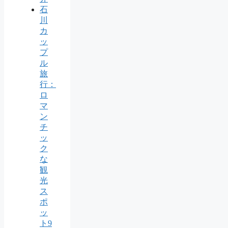
石
川
カ
ッ
プ
ル
旅
行：
ロ
マ
ン
チ
ッ
ク
な
観
光
ス
ポ
ッ
ト9