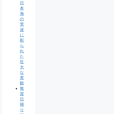
日
本
海
の
荒
波
に
彫
ら
れ
た
壮
大
な
景
観
敦
賀
日
帰
り