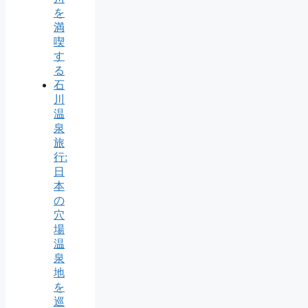
を
満
喫
す
る
石
川
温
泉
旅
行:
日
本
の
穴
場
温
泉
地
を
巡