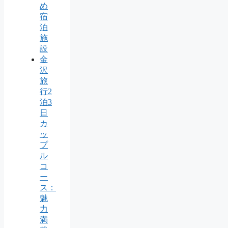
め
宿
泊
施
設
金
沢
旅
行2
泊3
日
カ
ッ
プ
ル
コ
ー
ス：
魅
力
満