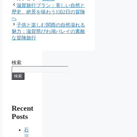
滋賀旅行プラン：美しい自然と
歴史、絶景を味わう1泊2日の冒険
へ
子供と楽しむ関西の自然溢れる
魅力：滋賀県びわ湖バレイの素敵
な冒険旅行
検索
検索
Recent
Posts
石
川