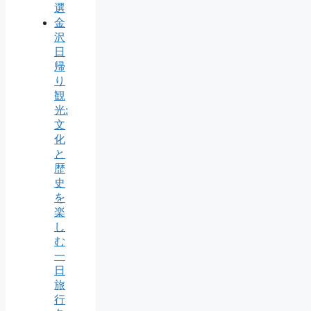
選
金
沢
日
帰
り
観
光:
文
化
と
歴
史
を
楽
し
む
一
日
旅
行