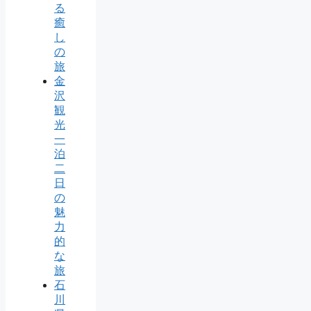
る
癒
し
の
旅
金
沢
観
光
一
泊
二
日
の
魅
力
的
な
旅
石
川