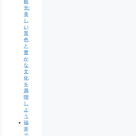
観
光:
美
し
い
景
色
と
豊
か
な
文
化
を
満
喫
し
よ
う
福
井
で