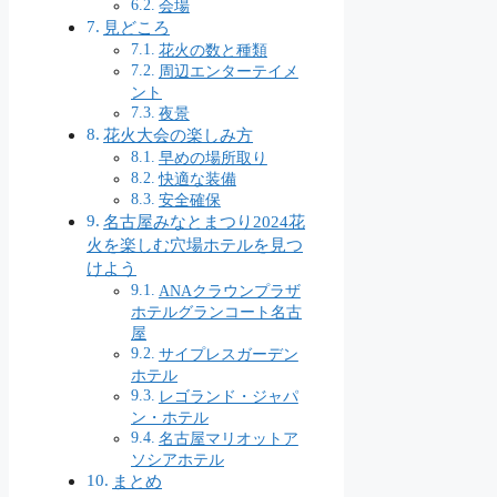
会場
見どころ
花火の数と種類
周辺エンターテイメ
ント
夜景
花火大会の楽しみ方
早めの場所取り
快適な装備
安全確保
名古屋みなとまつり2024花
火を楽しむ穴場ホテルを見つ
けよう
ANAクラウンプラザ
ホテルグランコート名古
屋
サイプレスガーデン
ホテル
レゴランド・ジャパ
ン・ホテル
名古屋マリオットア
ソシアホテル
まとめ