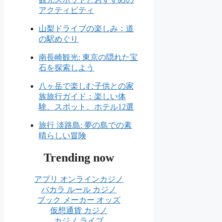
アクティビティ
山梨ドライブの楽しみ：道
の駅めぐり
南長崎観光: 東京の隠れた宝
石を探索しよう
八ヶ岳で楽しむ子供との家
族旅行ガイド：楽しい体
験、スポット、ホテル12選
旅行 淡路島: 夢の島での素
晴らしい冒険
Trending now
アプリ オンラインカジノ
バカラ ルール カジノ
ブック メーカー オッズ
仮想通貨 カジノ
カジノ ライブ