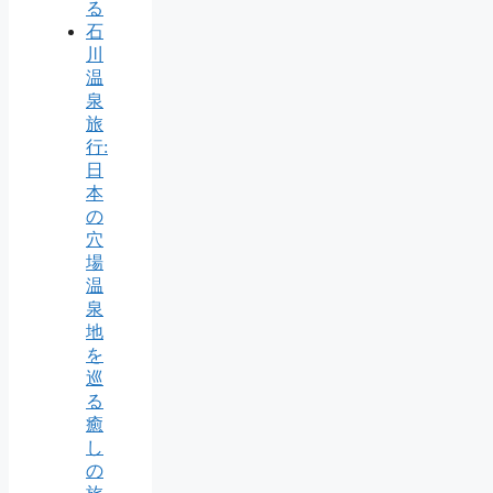
る
石
川
温
泉
旅
行:
日
本
の
穴
場
温
泉
地
を
巡
る
癒
し
の