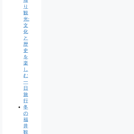
帰
り
観
光:
文
化
と
歴
史
を
楽
し
む
一
日
旅
行
冬
の
福
井
観