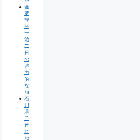
旅
金
沢
観
光
一
泊
二
日
の
魅
力
的
な
旅
石
川
県
子
連
れ
旅