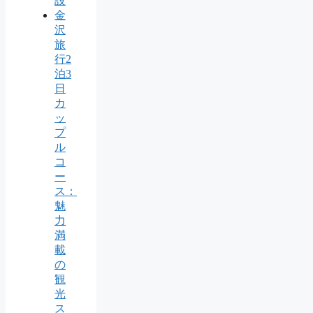
設
金
沢
旅
行2
泊3
日
カ
ッ
プ
ル
コ
ー
ス：
魅
力
満
載
の
観
光
ス