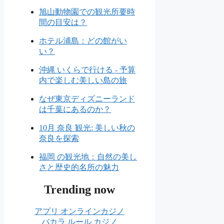
旭山動物園での観光所要時
間の目安は？
ホテル浦島：どの館がい
い？
沖縄 いくらで行ける - 予算
内で楽しむ美しい島の旅
なぜ東京ディズニーランド
は千葉にあるのか？
10月 奈良 観光: 美しい秋の
奈良を探索
福岡 の観光地：自然の美し
さと歴史的名所の魅力
Trending now
アプリ オンラインカジノ
バカラ ルール カジノ