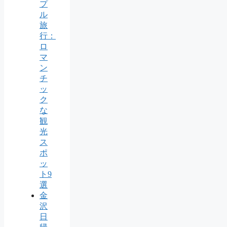
プ
ル
旅
行：
ロ
マ
ン
チ
ッ
ク
な
観
光
ス
ポ
ッ
ト9
選
金
沢
日