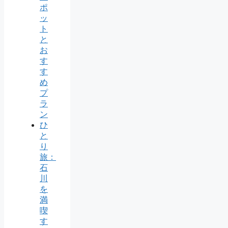
ポ
ッ
ト
と
お
す
す
め
プ
ラ
ン
ひ
と
り
旅：
石
川
を
満
喫
す