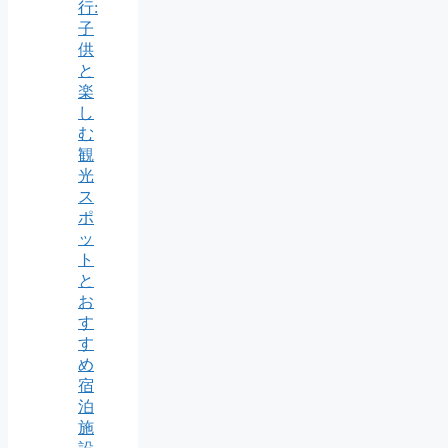
行:
子
供
と
楽
し
む
観
光
ス
ポ
ッ
ト
と
お
す
す
め
宿
泊
施