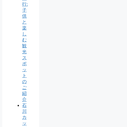
行:
子
供
と
楽
し
む
観
光
ス
ポ
ッ
ト
の
ご
紹
介
石
川
カ
ッ