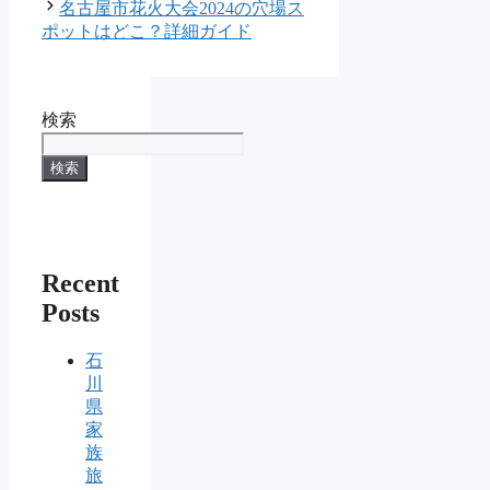
名古屋市花火大会2024の穴場ス
ポットはどこ？詳細ガイド
検索
検索
Recent
Posts
石
川
県
家
族
旅