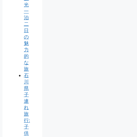
光
一
泊
二
日
の
魅
力
的
な
旅
石
川
県
子
連
れ
旅
行:
子
供