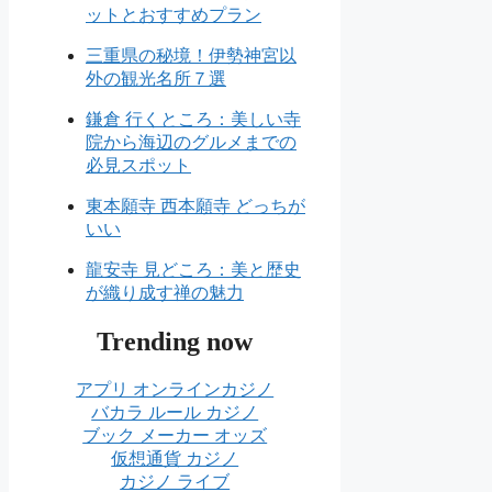
ットとおすすめプラン
三重県の秘境！伊勢神宮以
外の観光名所７選
鎌倉 行くところ：美しい寺
院から海辺のグルメまでの
必見スポット
東本願寺 西本願寺 どっちが
いい
龍安寺 見どころ：美と歴史
が織り成す禅の魅力
Trending now
アプリ オンラインカジノ
バカラ ルール カジノ
ブック メーカー オッズ
仮想通貨 カジノ
カジノ ライブ