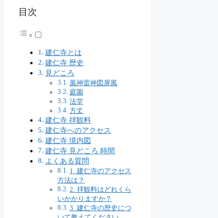
目次
建仁寺とは
建仁寺 歴史
見どころ
風神雷神図屏風
庭園
法堂
方丈
建仁寺 拝観料
建仁寺へのアクセス
建仁寺 境内図
建仁寺 見どころ 時間
よくある質問
1. 建仁寺のアクセス
方法は？
2. 拝観料はどれくら
いかかりますか？
3. 建仁寺の歴史につ
いて教えてください。