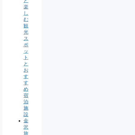
と
楽
し
む
観
光
ス
ポ
ッ
ト
と
お
す
す
め
宿
泊
施
設
金
沢
旅