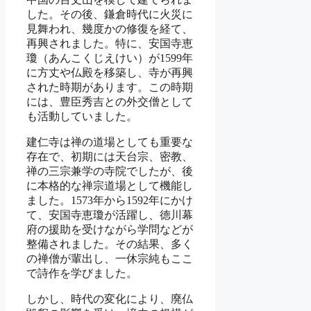
した。その後、鎌倉時代に火災に
見舞われ、幾度かの修復を経て、
再興されました。特に、安国寺恵
瓊（あんこくじえけい）が1599年
に方丈や仏殿を移築し、寺が再興
された時期があります。この時期
には、豊臣秀吉との外交僧として
も活動していました。
建仁寺は禅の道場としても重要な
存在で、初期には天台宗、密教、
禅の三宗兼学の寺院でしたが、後
に本格的な禅宗道場として機能し
ました。1573年から1592年にかけ
て、安国寺恵瓊が活躍し、徳川幕
府の援助を受けながら学問などが
整備されました。その結果、多く
の禅僧が輩出し、一休宗純もここ
で詩作を学びました。
しかし、時代の変化により、廃仏