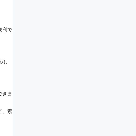
便利で
めし
できま
て、素