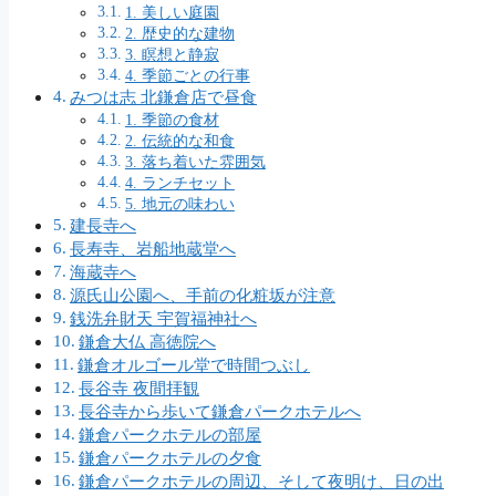
1. 美しい庭園
2. 歴史的な建物
3. 瞑想と静寂
4. 季節ごとの行事
みつは志 北鎌倉店で昼食
1. 季節の食材
2. 伝統的な和食
3. 落ち着いた雰囲気
4. ランチセット
5. 地元の味わい
建長寺へ
長寿寺、岩船地蔵堂へ
海蔵寺へ
源氏山公園へ、手前の化粧坂が注意
銭洗弁財天 宇賀福神社へ
鎌倉大仏 高徳院へ
鎌倉オルゴール堂で時間つぶし
長谷寺 夜間拝観
長谷寺から歩いて鎌倉パークホテルへ
鎌倉パークホテルの部屋
鎌倉パークホテルの夕食
鎌倉パークホテルの周辺、そして夜明け、日の出