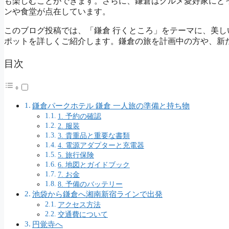
も楽しむことができます。さらに、鎌倉はグルメ愛好家にと
ンや食堂が点在しています。
このブログ投稿では、「鎌倉 行くところ」をテーマに、美
ポットを詳しくご紹介します。鎌倉の旅を計画中の方や、新
目次
鎌倉パークホテル 鎌倉 一人旅の準備と持ち物
1. 予約の確認
2. 服装
3. 貴重品と重要な書類
4. 電源アダプターと充電器
5. 旅行保険
6. 地図とガイドブック
7. お金
8. 予備のバッテリー
池袋から鎌倉へ湘南新宿ラインで出発
アクセス方法
交通費について
円覚寺へ