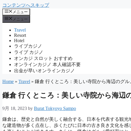
コンテンツへスキップ
メニュー
メニュー
Travel
Resort
Hotel
ライブカジノ
ライブ カジノ
オンカジ スロット おすすめ
オンラインカジノ 本人確認不要
出金が早いオンラインカジノ
Home
»
Travel
»
鎌倉 行くところ：美しい寺院から海辺のグル
鎌倉 行くところ：美しい寺院から海辺
9月 18, 2023
by
Burat Tokyoyo Sampo
鎌倉は、歴史と自然が美しく融合する、日本を代表する観光
な建造物が多く点在し、歩くたびに日本の古き良き文化を感