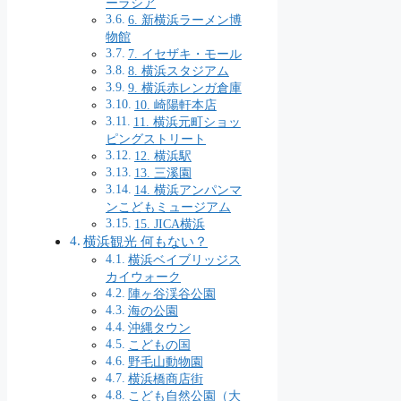
ーラシア
6. 新横浜ラーメン博
物館
7. イセザキ・モール
8. 横浜スタジアム
9. 横浜赤レンガ倉庫
10. 崎陽軒本店
11. 横浜元町ショッ
ピングストリート
12. 横浜駅
13. 三溪園
14. 横浜アンパンマ
ンこどもミュージアム
15. JICA横浜
横浜観光 何もない？
横浜ベイブリッジス
カイウォーク
陣ヶ谷渓谷公園
海の公園
沖縄タウン
こどもの国
野毛山動物園
横浜橋商店街
こども自然公園（大