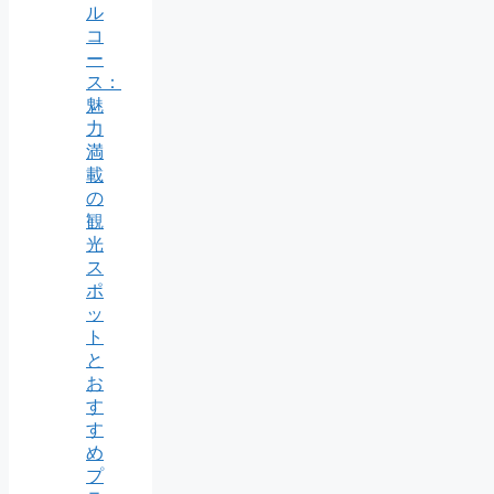
ル
コ
ー
ス：
魅
力
満
載
の
観
光
ス
ポ
ッ
ト
と
お
す
す
め
プ