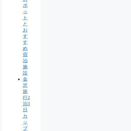
ポ
ッ
ト
と
お
す
す
め
宿
泊
施
設
金
沢
旅
行2
泊3
日
カ
ッ
プ