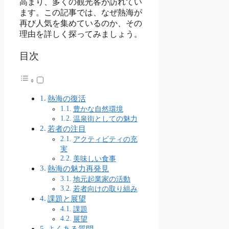
高まり、多くの観光客が訪れてい
ます。この記事では、なぜ熱海が
再び人気を集めているのか、その
理由を詳しく探ってみましょう。
目次
熱海の復活
豊かな自然環境
温泉街としての魅力
若者の注目
アクティビティの充
実
美味しい食事
熱海の魅力再発見
地元起業家の活動
若者向けの取り組み
課題と展望
課題
展望
よくある質問