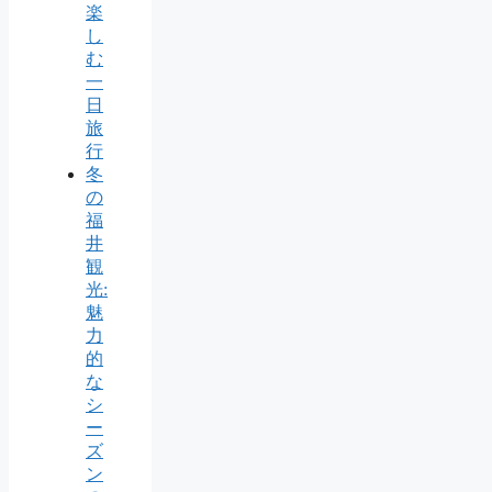
楽
し
む
一
日
旅
行
冬
の
福
井
観
光:
魅
力
的
な
シ
ー
ズ
ン