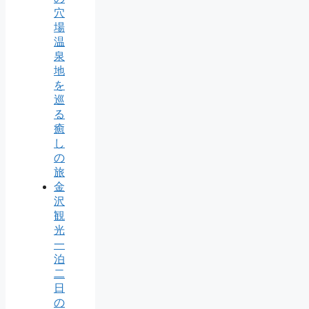
穴
場
温
泉
地
を
巡
る
癒
し
の
旅
金
沢
観
光
一
泊
二
日
の