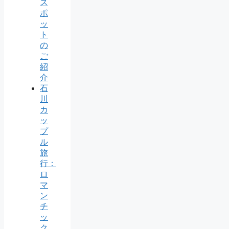
ス
ポ
ッ
ト
の
ご
紹
介
石
川
カ
ッ
プ
ル
旅
行：
ロ
マ
ン
チ
ッ
ク