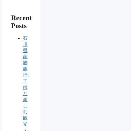
Recent
Posts
石
川
県
家
族
旅
行:
子
供
と
楽
し
む
観
光
ス