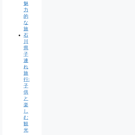
魅
力
的
な
旅
石
川
県
子
連
れ
旅
行:
子
供
と
楽
し
む
観
光