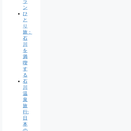
ラ
ン
ひ
と
り
旅：
石
川
を
満
喫
す
る
石
川
温
泉
旅
行:
日
本
の