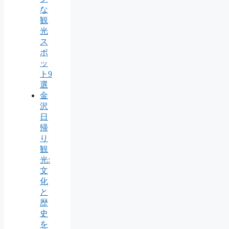
な
観
光
ス
ポ
ッ
ト9
選
金
沢
日
帰
り
観
光:
文
化
と
歴
史
を