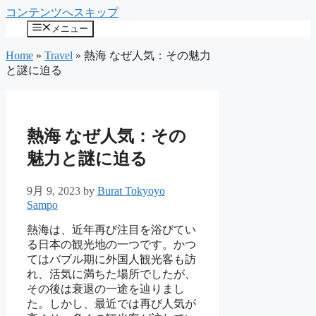
コンテンツへスキップ
メニュー
Home
»
Travel
»
熱海 なぜ人気：その魅力
と謎に迫る
熱海 なぜ人気：その
魅力と謎に迫る
9月 9, 2023
by
Burat Tokyoyo
Sampo
熱海は、近年再び注目を浴びてい
る日本の観光地の一つです。かつ
てはバブル期に外国人観光客も訪
れ、活気に満ちた場所でしたが、
その後は衰退の一途を辿りまし
た。しかし、最近では再び人気が