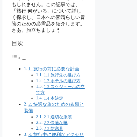
もしれません。この記事では、
「旅行 何がいる」について詳し
く探求し、日本への素晴らしい冒
険のための必需品を紹介します。
さあ、旅立ちましょう！
目次
1. 旅行の前に必要な計画
1.1 旅行先の選び方
1.2 ホテルの選び方
1.3 スケジュールの立
て方
1.4 本決定
2. 快適な旅のための衣類と
装備
2.1 適切な服装
2.2 快適な靴
2.3 防寒具
3. 旅行中に便利なアクセサ