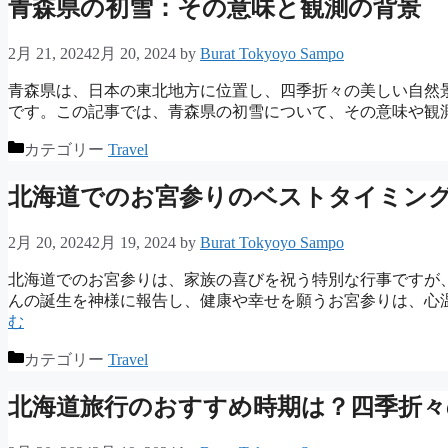
青森県の初雪：その意味と観測の背景
2月 21, 2024
2月 20, 2024
by
Burat Tokyoyo Sampo
青森県は、日本の東北地方に位置し、四季折々の美しい自然
です。この記事では、青森県の初雪について、その意味や観測
カテゴリー
Travel
北海道でのお宮参りのベストタイミン
2月 20, 2024
2月 19, 2024
by
Burat Tokyoyo Sampo
北海道でのお宮参りは、家族の喜びを祝う特別な行事ですが
んの誕生を神様に報告し、健康や幸せを願うお宮参りは、心
む
カテゴリー
Travel
北海道旅行のおすすめ時期は？四季折々