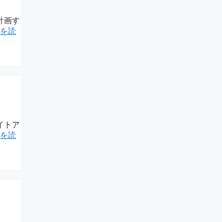
計画す
を読
イトア
を読