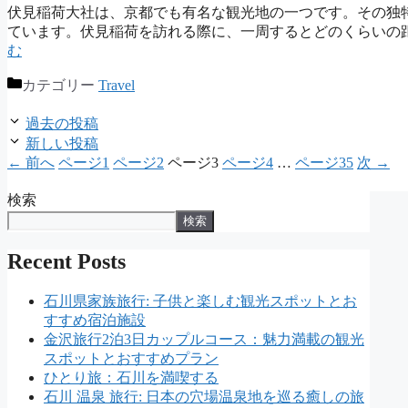
伏見稲荷大社は、京都でも有名な観光地の一つです。その独
ています。伏見稲荷を訪れる際に、一周するとどのくらいの
む
カテゴリー
Travel
過去の投稿
新しい投稿
←
前へ
ページ
1
ページ
2
ページ
3
ページ
4
…
ページ
35
次
→
検索
検索
Recent Posts
石川県家族旅行: 子供と楽しむ観光スポットとお
すすめ宿泊施設
金沢旅行2泊3日カップルコース：魅力満載の観光
スポットとおすすめプラン
ひとり旅：石川を満喫する
石川 温泉 旅行: 日本の穴場温泉地を巡る癒しの旅