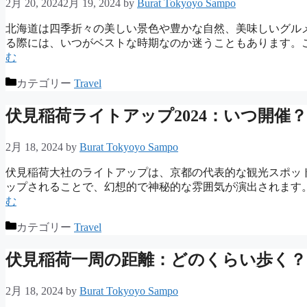
2月 20, 2024
2月 19, 2024
by
Burat Tokyoyo Sampo
北海道は四季折々の美しい景色や豊かな自然、美味しいグル
る際には、いつがベストな時期なのか迷うこともあります。
む
カテゴリー
Travel
伏見稲荷ライトアップ2024：いつ開催
2月 18, 2024
by
Burat Tokyoyo Sampo
伏見稲荷大社のライトアップは、京都の代表的な観光スポッ
ップされることで、幻想的で神秘的な雰囲気が演出されます
む
カテゴリー
Travel
伏見稲荷一周の距離：どのくらい歩く？
2月 18, 2024
by
Burat Tokyoyo Sampo