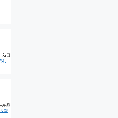
、秋田
読む
特産品
を読