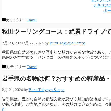
オンライン
テキサス
ポ
カテゴリー
Travel
秋田ツーリングコース：絶景ドライブ
2月 23, 2024
2月 22, 2024
by
Burat Tokyoyo Sampo
秋田県は自然の美しさや歴史的な魅力が豊富な地域であり、
県内のおすすめツーリングコースや観光スポットについて詳し
カテゴリー
Travel
岩手県の名物は何？おすすめの特産品・
2月 21, 2024
by
Burat Tokyoyo Sampo
岩手県は、豊かな自然と伝統文化が息づく魅力的な地域です
や観光名所、ご当地グルメなど、その魅力に迫るために、今
む