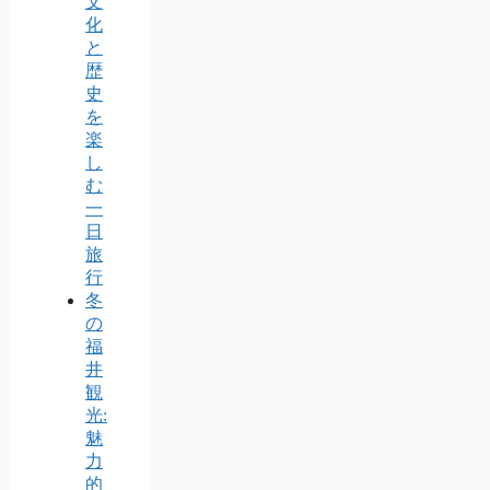
文
化
と
歴
史
を
楽
し
む
一
日
旅
行
冬
の
福
井
観
光:
魅
力
的