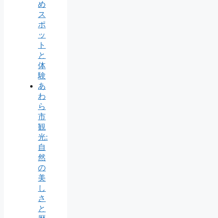
め
ス
ポ
ッ
ト
と
体
験
あ
わ
ら
市
観
光:
自
然
の
美
し
さ
と