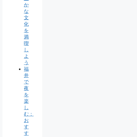
か
な
文
化
を
満
喫
し
よ
う
福
井
で
夜
を
楽
し
む：
お
す
す