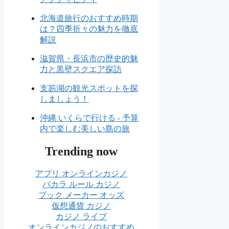
北海道旅行のおすすめ時期
は？四季折々の魅力を徹底
解説
滋賀県・長浜市の歴史的魅
力と黒壁スクエア探訪
支笏湖の観光スポットを探
しましょう！
沖縄 いくらで行ける - 予算
内で楽しむ美しい島の旅
Trending now
アプリ オンラインカジノ
バカラ ルール カジノ
ブック メーカー オッズ
仮想通貨 カジノ
カジノ ライブ
オンラインカジノのおすすめ