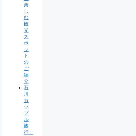
楽
し
む
観
光
ス
ポ
ッ
ト
の
ご
紹
介
石
川
カ
ッ
プ
ル
旅
行：