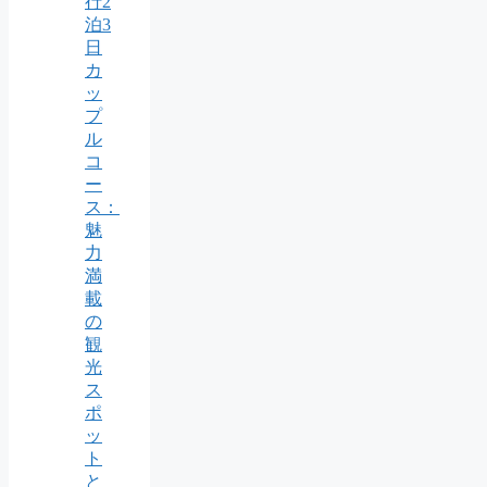
行2
泊3
日
カ
ッ
プ
ル
コ
ー
ス：
魅
力
満
載
の
観
光
ス
ポ
ッ
ト
と