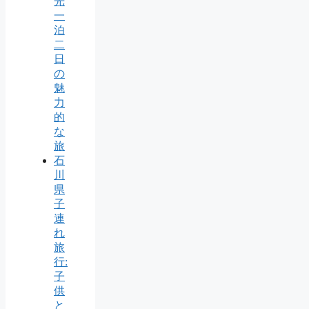
光
一
泊
二
日
の
魅
力
的
な
旅
石
川
県
子
連
れ
旅
行:
子
供
と