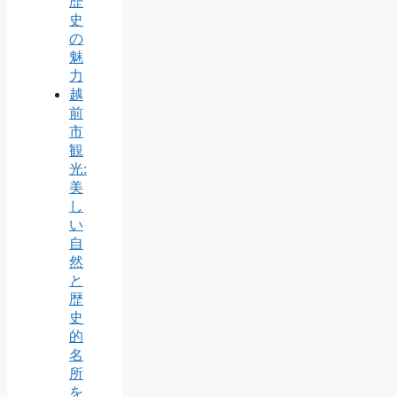
歴
史
の
魅
力
越
前
市
観
光:
美
し
い
自
然
と
歴
史
的
名
所
を