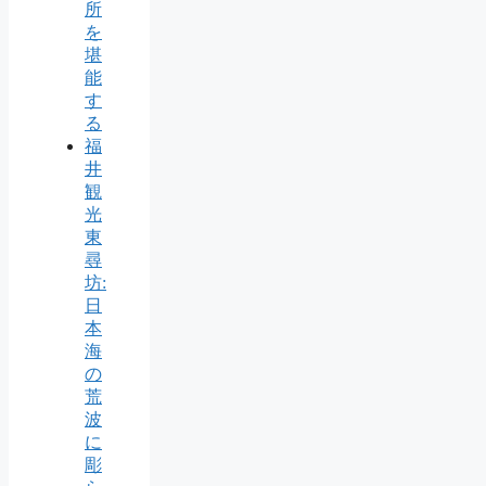
所
を
堪
能
す
る
福
井
観
光
東
尋
坊:
日
本
海
の
荒
波
に
彫