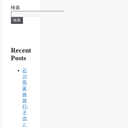
検索
検索
Recent
Posts
石
川
県
家
族
旅
行:
子
供
と