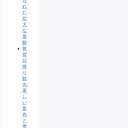
ら
れ
た
壮
大
な
景
観
敦
賀
日
帰
り
観
光:
美
し
い
景
色
と
豊