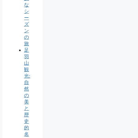
な
シ
ー
ズ
ン
の
旅
足
羽
山
観
光:
自
然
の
美
と
歴
史
的
名