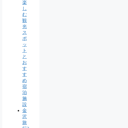
楽
し
む
観
光
ス
ポ
ッ
ト
と
お
す
す
め
宿
泊
施
設
金
沢
旅