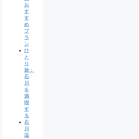
お
す
す
め
プ
ラ
ン
ひ
と
り
旅：
石
川
を
満
喫
す
る
石
川
温