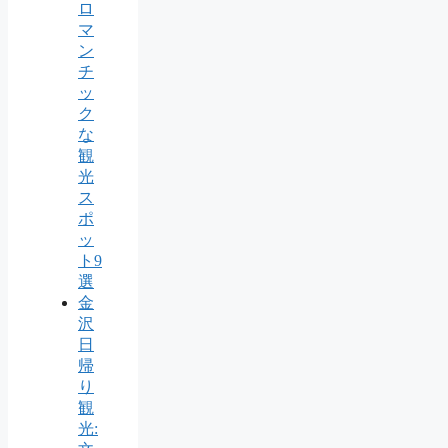
ロ
マ
ン
チ
ッ
ク
な
観
光
ス
ポ
ッ
ト9
選
金
沢
日
帰
り
観
光: