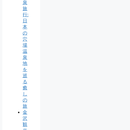
泉
旅
行:
日
本
の
穴
場
温
泉
地
を
巡
る
癒
し
の
旅
金
沢
観