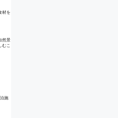
食材を
自然景
しむこ
宿泊施