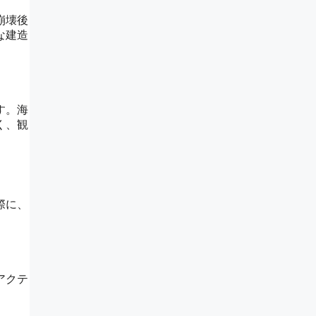
崩壊後
な建造
す。海
く、観
際に、
アクテ