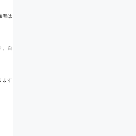
熱海は
す。自
ります