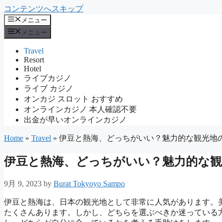
コンテンツへスキップ
メニュー
メニュー
Travel
Resort
Hotel
ライブカジノ
ライブ カジノ
オンカジ スロット おすすめ
オンラインカジノ 本人確認不要
出金が早いオンラインカジノ
Home
»
Travel
»
伊豆と熱海、どっちがいい？魅力的な観光地
伊豆と熱海、どっちがいい？魅力的な観
9月 9, 2023
by
Burat Tokyoyo Sampo
伊豆と熱海は、日本の観光地として非常に人気があります。
たくさんあります。しかし、どちらを選ぶべきか迷っている