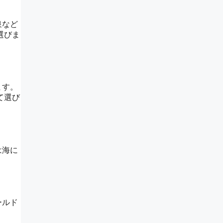
泉など
選びま
ます。
て選び
は海に
ールド
。