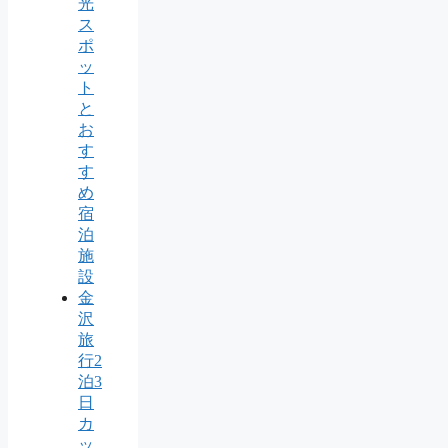
光
ス
ポ
ッ
ト
と
お
す
す
め
宿
泊
施
設
金
沢
旅
行2
泊3
日
カ
ッ