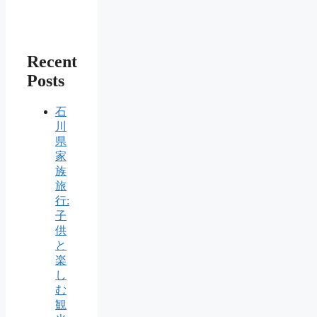
Recent
Posts
石
川
県
家
族
旅
行:
子
供
と
楽
し
む
観