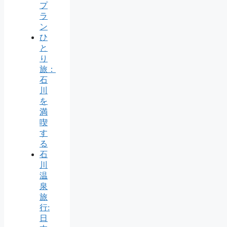
プ
ラ
ン
ひ
と
り
旅：
石
川
を
満
喫
す
る
石
川
温
泉
旅
行:
日