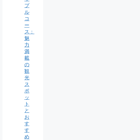
プ
ル
コ
ー
ス：
魅
力
満
載
の
観
光
ス
ポ
ッ
ト
と
お
す
す
め