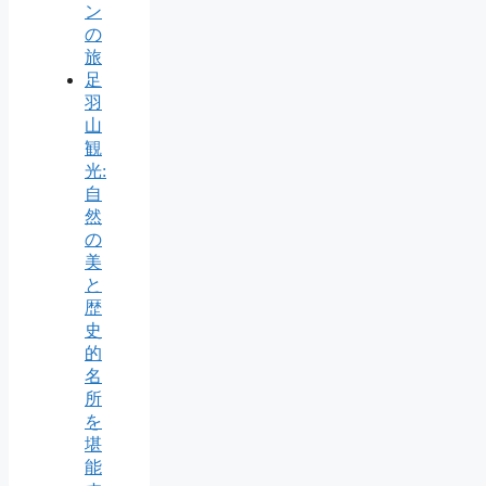
ン
の
旅
足
羽
山
観
光:
自
然
の
美
と
歴
史
的
名
所
を
堪
能