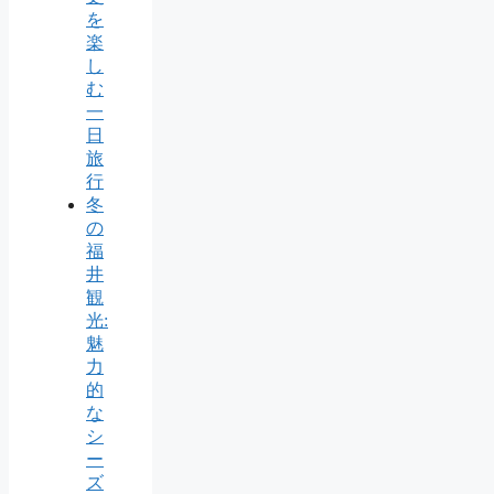
を
楽
し
む
一
日
旅
行
冬
の
福
井
観
光:
魅
力
的
な
シ
ー
ズ