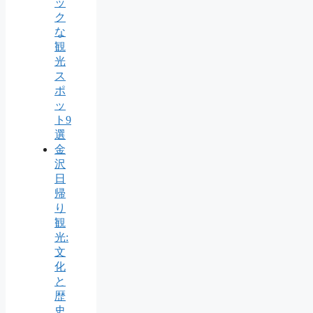
ッ
ク
な
観
光
ス
ポ
ッ
ト9
選
金
沢
日
帰
り
観
光:
文
化
と
歴
史