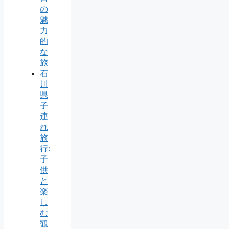
の
魅
力
的
な
旅
石
川
県
子
連
れ
旅
行:
子
供
と
楽
し
む
観