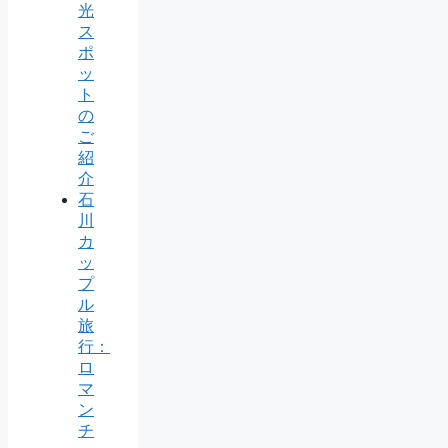
光
ス
ポ
ッ
ト
の
ご
紹
介
石
川
カ
ッ
プ
ル
旅
行：
ロ
マ
ン
チ