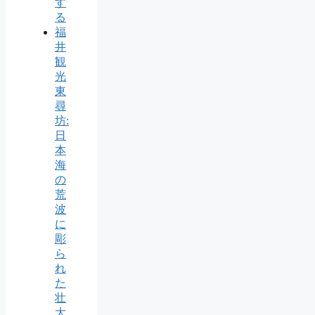
す
る
福
井
観
光
東
尋
坊:
日
本
海
の
荒
波
に
彫
ら
れ
た
壮
大