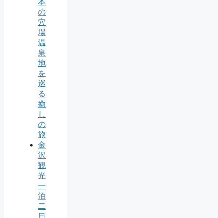
本
の
穴
場
温
泉
地
を
巡
る
癒
し
の
旅
金
沢
観
光
一
泊
二
日