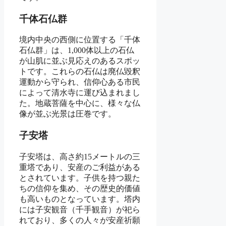
千体石仏群
境内中央の西側に位置する「千体
石仏群」は、1,000体以上の石仏
が山肌に並ぶ見応えのあるスポッ
トです。これらの石仏は廃仏毀釈
運動から守られ、信仰心ある市民
によって清水寺に運び込まれまし
た。地蔵菩薩を中心に、様々な仏
像が並ぶ光景は圧巻です。
子安塔
子安塔は、高さ約15メートルの三
重塔であり、安産のご利益がある
とされています。子供を持つ親た
ちの信仰を集め、その歴史的価値
も高いものとなっています。塔内
には子安観音（千手観音）が祀ら
れており、多くの人々が安産祈願