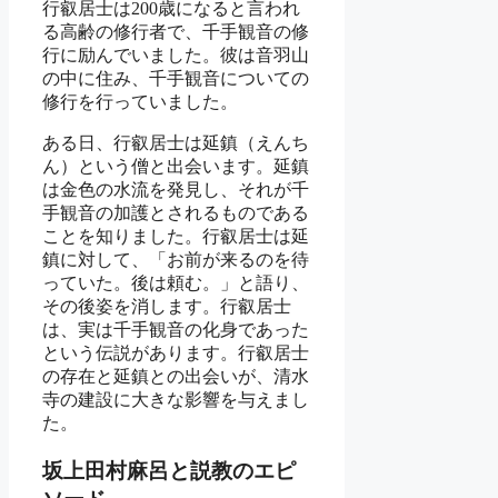
行叡居士は200歳になると言われ
る高齢の修行者で、千手観音の修
行に励んでいました。彼は音羽山
の中に住み、千手観音についての
修行を行っていました。
ある日、行叡居士は延鎮（えんち
ん）という僧と出会います。延鎮
は金色の水流を発見し、それが千
手観音の加護とされるものである
ことを知りました。行叡居士は延
鎮に対して、「お前が来るのを待
っていた。後は頼む。」と語り、
その後姿を消します。行叡居士
は、実は千手観音の化身であった
という伝説があります。行叡居士
の存在と延鎮との出会いが、清水
寺の建設に大きな影響を与えまし
た。
坂上田村麻呂と説教のエピ