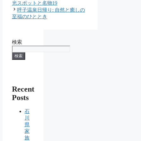
光スポットと名物19
呼子温泉日帰り: 自然と癒しの
至福のひととき
検索
検索
Recent
Posts
石
川
県
家
族