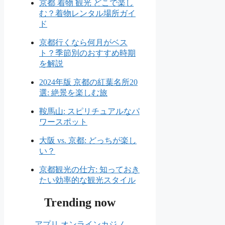
京都 着物 観光 どこで楽し
む？着物レンタル場所ガイ
ド
京都行くなら何月がベス
ト？季節別のおすすめ時期
を解説
2024年版 京都の紅葉名所20
選: 絶景を楽しむ旅
鞍馬山: スピリチュアルなパ
ワースポット
大阪 vs. 京都: どっちが楽し
い？
京都観光の仕方: 知っておき
たい効率的な観光スタイル
Trending now
アプリ オンラインカジノ