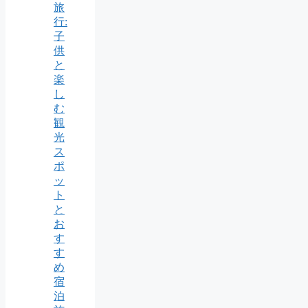
旅
行:
子
供
と
楽
し
む
観
光
ス
ポ
ッ
ト
と
お
す
す
め
宿
泊