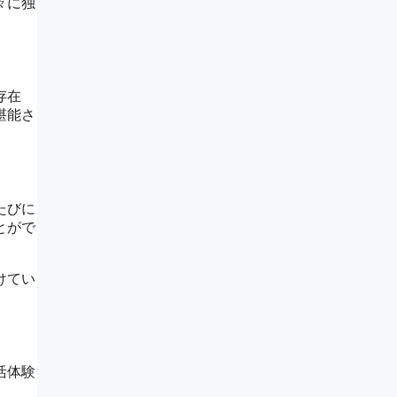
々に独
存在
堪能さ
たびに
とがで
けてい
活体験