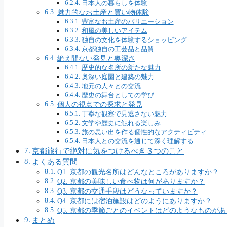
日本人の暮らしを体験
魅力的なお土産と買い物体験
豊富なお土産のバリエーション
和風の美しいアイテム
独自の文化を体験するショッピング
京都独自の工芸品と品質
絶え間ない発見と奥深さ
歴史的な名所の新たな魅力
奥深い庭園と建築の魅力
地元の人々との交流
歴史の舞台としての学び
個人の視点での探求と発見
丁寧な観察で見逃さない魅力
文学や歴史に触れる楽しみ
旅の思い出を作る個性的なアクティビティ
日本人との交流を通じて深く理解する
京都旅行で絶対に気をつけるべき３つのこと
よくある質問
Q1. 京都の観光名所はどんなところがありますか？
Q2. 京都の美味しい食べ物は何がありますか？
Q3. 京都の交通手段はどうなっていますか？
Q4. 京都には宿泊施設はどのようにありますか？
Q5. 京都の季節ごとのイベントはどのようなものが
まとめ