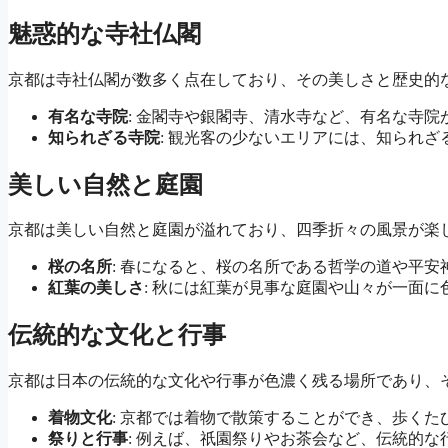
魅惑的な寺社仏閣
京都は寺社仏閣が数多く点在しており、その美しさと歴史的
有名な寺院
: 金閣寺や銀閣寺、清水寺など、有名な寺
知られざる寺院
: 観光客の少ないエリアには、知られ
美しい自然と庭園
京都は美しい自然と庭園が溢れており、四季折々の風景が楽
桜の名所
: 春になると、桜の名所である哲学の道や平
紅葉の美しさ
: 秋には紅葉が見事な庭園や山々が一面
伝統的な文化と行事
京都は日本の伝統的な文化や行事が色濃く残る場所であり、
着物文化
: 京都では着物で散策することができ、歩く
祭りと行事
: 例えば、祇園祭りやお茶会など、伝統的