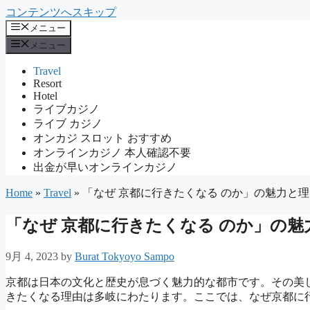
コンテンツへスキップ
メニュー
メニュー
Travel
Resort
Hotel
ライブカジノ
ライブ カジノ
オンカジ スロット おすすめ
オンラインカジノ 本人確認不要
出金が早いオンラインカジノ
Home
»
Travel
»
「なぜ 京都に行きたくなる のか」の魅力と
「なぜ 京都に行きたくなる のか」の魅
9月 4, 2023
by
Burat Tokyoyo Sampo
京都は日本の文化と歴史が息づく魅力的な都市です。その美
きたくなる理由は多岐にわたります。ここでは、なぜ京都に