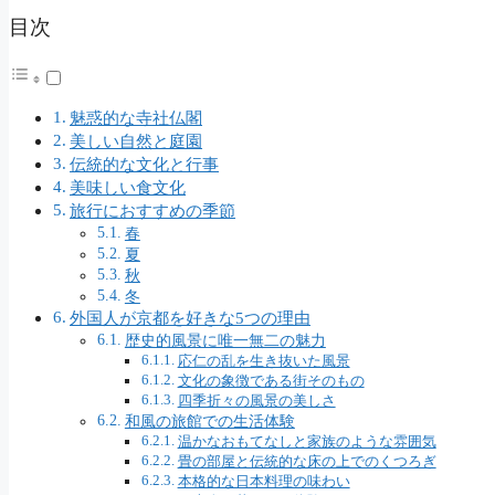
目次
魅惑的な寺社仏閣
美しい自然と庭園
伝統的な文化と行事
美味しい食文化
旅行におすすめの季節
春
夏
秋
冬
外国人が京都を好きな5つの理由
歴史的風景に唯一無二の魅力
応仁の乱を生き抜いた風景
文化の象徴である街そのもの
四季折々の風景の美しさ
和風の旅館での生活体験
温かなおもてなしと家族のような雰囲気
畳の部屋と伝統的な床の上でのくつろぎ
本格的な日本料理の味わい