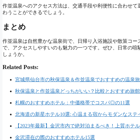
作並温泉へのアクセス方法は、交通手段や利便性に合わせて
わうことができるでしょう。
まとめ
作並温泉は自然豊かな温泉街で、日帰り入浴施設や散策コー
で、アクセスしやすいのも魅力の一つです。ぜひ、日常の喧
しょうか。
Related Posts:
宮城県仙台市の秋保温泉＆作並温泉でおすすめの温泉旅
秋保温泉と作並温泉どっちがいい？比較とおすすめ旅館
札幌のおすすめホテル：中価格帯でコスパ◎の11選
北海道の新星ホテル10選: 心温まる宿からモダンなステ
【2023年最新】金沢市内で絶対泊まるべき！上質ホテル
金沢滞在の際のおすすめホテル15選