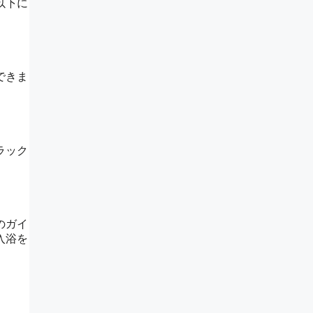
以下に
できま
ラック
のガイ
入浴を