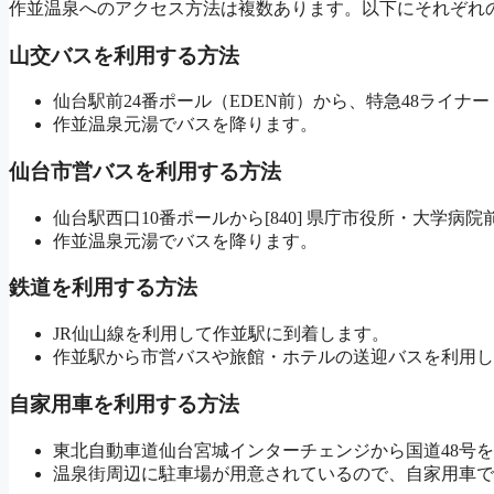
作並温泉へのアクセス方法は複数あります。以下にそれぞれ
山交バスを利用する方法
仙台駅前24番ポール（EDEN前）から、特急48ライ
作並温泉元湯でバスを降ります。
仙台市営バスを利用する方法
仙台駅西口10番ポールから[840] 県庁市役所・大学
作並温泉元湯でバスを降ります。
鉄道を利用する方法
JR仙山線を利用して作並駅に到着します。
作並駅から市営バスや旅館・ホテルの送迎バスを利用し
自家用車を利用する方法
東北自動車道仙台宮城インターチェンジから国道48号
温泉街周辺に駐車場が用意されているので、自家用車で