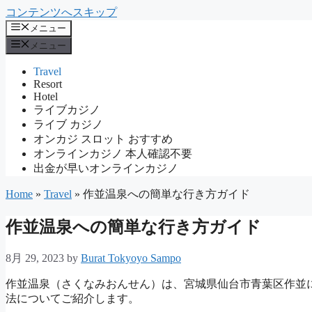
コンテンツへスキップ
メニュー
メニュー
Travel
Resort
Hotel
ライブカジノ
ライブ カジノ
オンカジ スロット おすすめ
オンラインカジノ 本人確認不要
出金が早いオンラインカジノ
Home
»
Travel
»
作並温泉への簡単な行き方ガイド
作並温泉への簡単な行き方ガイド
8月 29, 2023
by
Burat Tokyoyo Sampo
作並温泉（さくなみおんせん）は、宮城県仙台市青葉区作並
法についてご紹介します。