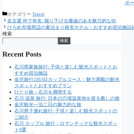
ポ
カテゴリー
Travel
名古屋 何で有名: 掘り下げる価値のある魅力的な街
ひろめ市場周辺の素泊まり格安ホテル：おすすめ宿泊施設
検索
検索
Recent Posts
石川県家族旅行: 子供と楽しむ観光スポットとお
すすめ宿泊施設
金沢旅行2泊3日カップルコース：魅力満載の観光
スポットとおすすめプラン
ひとり旅：石川を満喫する
石川 温泉 旅行: 日本の穴場温泉地を巡る癒しの旅
金沢観光一泊二日の魅力的な旅
石川県子連れ旅行: 子供と楽しむ観光スポットの
ご紹介
石川 カップル 旅行：ロマンチックな観光スポッ
ト9選