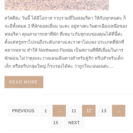
สวัสดีต่ะ วันนี้ ได้มีโอกาส รวบรวมที่ในฟลอริดา ให้กับทุกคนค่ะ ก็
จะมีทั้งหมด 3 ที่พักยอดเยี่ยม นะคะ อยู่ทางตะวันตกเฉียงเหนือของ
ฟลอริดา คุณสามารถหาที่พัก ที่เหมาะกับทุกงบของคุณได้ที่นี้ค่ะ
ตั้งแต่หรูหราไปจนถึงระดับกลางและราคาไม่แพง ประเภทที่พักที่
หลากหลาย ทำให้ Northwest Florida เป็นสถานที่ที่ดีเยี่ยมในการ
พักผ่อน ไม่ว่าคุณจะวางแผนเดินทางสำหรับคู่รัก ทริปสำหรับเด็ก
เล็ก หรือทริปกลุ่มใหญ่ ก็รบรองได้ค่ะ ว่าถูกใจแน่นอนค่ะ…
READ MORE
Posts
…
12
…
PREVIOUS
1
11
13
navigation
15
NEXT