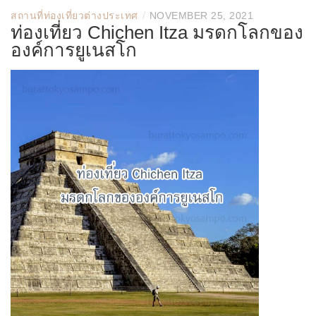
/
สถานที่ท่องเที่ยวต่างประเทศ
NOVEMBER 25, 2021
ท่องเที่ยว Chichen Itza มรดกโลกของ
องค์การยูเนสโก