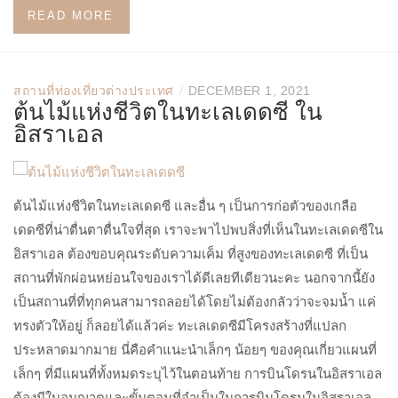
READ MORE
/
สถานที่ท่องเที่ยวต่างประเทศ
DECEMBER 1, 2021
ต้นไม้แห่งชีวิตในทะเลเดดซี ใน
อิสราเอล
ต้นไม้แห่งชีวิตในทะเลเดดซี และอื่น ๆ เป็นการก่อตัวของเกลือ
เดดซีที่น่าตื่นตาตื่นใจที่สุด เราจะพาไปพบสิ่งที่เห็นในทะเลเดดซีใน
อิสราเอล ต้องขอบคุณระดับความเค็ม ที่สูงของทะเลเดดซี ที่เป็น
สถานที่พักผ่อนหย่อนใจของเราได้ดีเลยทีเดียวนะคะ นอกจากนี้ยัง
เป็นสถานที่ที่ทุกคนสามารถลอยได้โดยไม่ต้องกลัวว่าจะจมน้ำ แค่
ทรงตัวให้อยู่ ก็ลอยได้แล้วค่ะ ทะเลเดดซีมีโครงสร้างที่แปลก
ประหลาดมากมาย นี่คือคำแนะนำเล็กๆ น้อยๆ ของคุณเกี่ยวแผนที่
เล็กๆ ที่มีแผนที่ทั้งหมดระบุไว้ในตอนท้าย การบินโดรนในอิสราเอล
ต้องมีใบอนุญาตและขั้นตอนที่จำเป็นในการบินโดรนในอิสราเอล