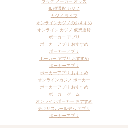
ブック メーカー オッズ
仮想通貨 カジノ
カジノ ライブ
オンラインカジノのおすすめ
オンライン カジノ 仮想通貨
ポーカー アプリ
ポーカーアプリ おすすめ
ポーカーアプリ
ポーカー アプリ おすすめ
ポーカーアプリ
ポーカーアプリ おすすめ
オンラインカジノ ポーカー
ポーカーアプリ おすすめ
ポーカー ゲーム
オンラインポーカー おすすめ
テキサスホールデム アプリ
ポーカーアプリ