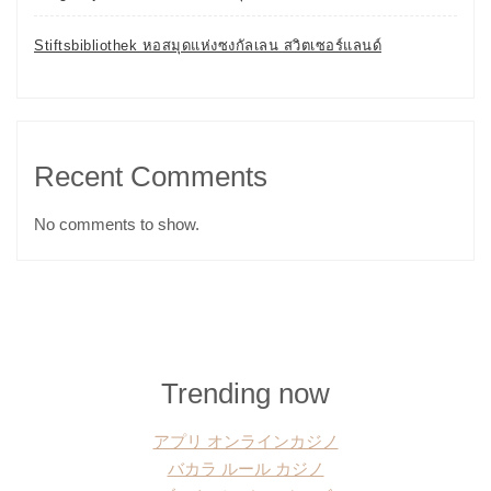
Stiftsbibliothek หอสมุดแห่งซงกัลเลน สวิตเซอร์แลนด์
Recent Comments
No comments to show.
Trending now
アプリ オンラインカジノ
バカラ ルール カジノ