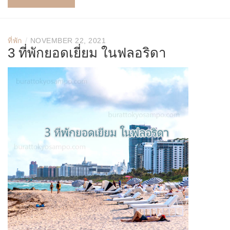
/
ที่พัก
NOVEMBER 22, 2021
3 ที่พักยอดเยี่ยม ในฟลอริดา