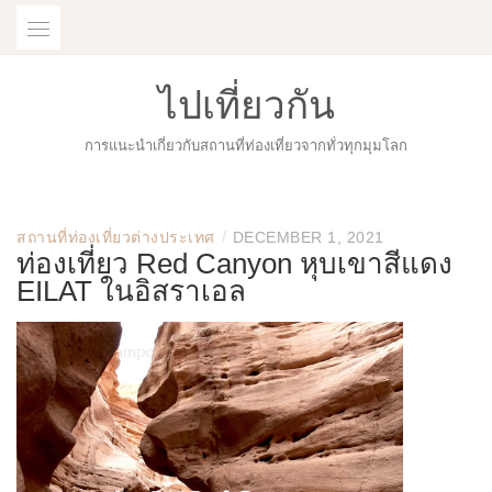
Skip
to
content
ไปเที่ยวกัน
การแนะนำเกี่ยวกับสถานที่ท่องเที่ยวจากทั่วทุกมุมโลก
/
สถานที่ท่องเที่ยวต่างประเทศ
DECEMBER 1, 2021
ท่องเที่ยว Red Canyon หุบเขาสีแดง
EILAT ในอิสราเอล