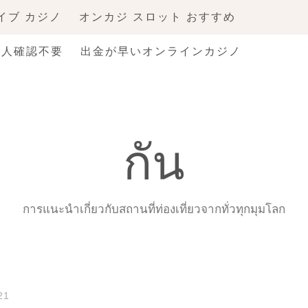
イブ カジノ
オンカジ スロット おすすめ
本人確認不要
出金が早いオンラインカジノ
กัน
การแนะนำเกี่ยวกับสถานที่ท่องเที่ยวจากทั่วทุกมุมโลก
21