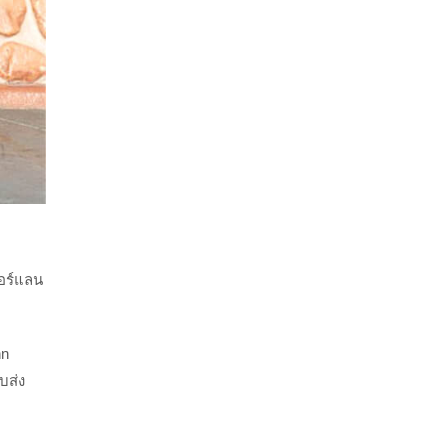
ออร์แลน
hn
บส่ง