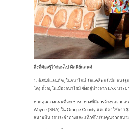
สิ่งที่ต้องรู้ไว้ก่อนไป ดิสนีย์แลนด์
1. ดิสนีย์แลนด์อยู่ในอนาไฮม์ รัสแคลิฟอร์เนีย สหรัฐ
โด) ตั้งอยู่ในเมืองอนาไฮม์ ซึ่งอยู่ห่างจาก LAX ปร
หากคุณวางแผนที่จะเช่ารถ ทางที่ดีควรจ้างรถจากสน
Wayne (SNA) ใน Orange County และมีค่าใช้จ่าย $
สนามบิน รถประจำทางและแท็กซี่ไปรับคุณจากสนา