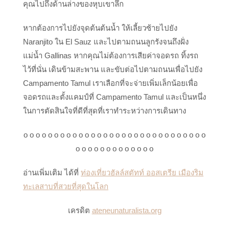
คุณไปถึงด้านล่างของหุบเขาลึก
หากต้องการไปยังจุดต้นต้นน้ำ ให้เลี้ยวซ้ายไปยัง
Naranjito ใน El Sauz และไปตามถนนลูกรังจนถึงฝั่ง
แม่น้ำ Gallinas หากคุณไม่ต้องการเสียค่าจอดรถ ทิ้งรถ
ไว้ที่นั่น เดินข้ามสะพาน และขับต่อไปตามถนนเพื่อไปยัง
Campamento Tamul เราเลือกที่จะจ่ายเพิ่มเล็กน้อยเพื่อ
จอดรถและตั้งแคมป์ที่ Campamento Tamul และเป็นหนึ่ง
ในการตัดสินใจที่ดีที่สุดที่เราทำระหว่างการเดินทาง
o o o o o o o o o o o o o o o o o o o o o o o o o o o o o o
o o o o o o o o o o o o o
อ่านเพิ่มเติม ได้ที่
ท่องเที่ยวฮัลล์สตัทท์ ออสเตรีย เมืองริม
ทะเลสาบที่สวยที่สุดในโลก
เครดิต
ateneunaturalista.org