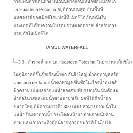
วางแผนการเดินทาง บนถนนทางตอนเหนือของเม็กซิโก
La Huasteca Potosina อยู่ที่ด้านบนสุด เป็นพื้นที่
มหัศจรรย์ของเม็กซิโกแห่งนี้ที่ เม็กซิโกเป็นหนึ่งใน
ประเทศที่ได้รับความโปรดปรานตลอดกาล! สำหรับการ
ผจญภัยในเม็กซิโก
TAMUL WATERFALL
ในภูมิภาคที่ขึ้นชื่อเรื่องน้ำตก อันยิ่งใหญ่ น้ำตกทามูลหรือ
Cascada de Tamul น้ำตกทามูล ขึ้นชื่อในเรื่องน้ำทะเลสี
ฟ้าคราม เป็นผลจากแม่น้ำสองสายที่บรรจบกัน นั่นคือแม่
น้ำกัลลินาสและแม่น้ำซานตามาเรีย ผลที่ได้คือน้ำตก
ขนาดใหญ่ที่มีความยาวถึง 300 เมตร สามารถว่ายน้ำใน
แม่น้ำ ปีนเขาทวนน้ำ กระโดดหน้าผา ถ่ายภาพนับล้าน
ภาพ และเก็บภาพทิวทัศน์จากทุกจุดชมวิวที่เป็นไปได้