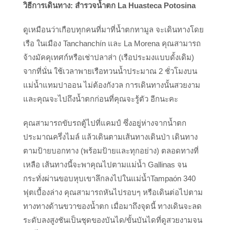
วิธีการเดินทาง:
สำรวจน้ำตก La Huasteca Potosina
ดูเหมือนว่าเกือบทุกคนที่มาที่น้ำตกทามูล จะเดินทางโดย
เรือ ในเมือง Tanchanchín และ La Morena คุณสามารถ
จ้างมัคคุเทศก์หรือเช่าปลาส่า (เรือประมงแบบดั้งเดิม)
จากที่นั่น ใช้เวลาพายเรือทวนน้ำประมาณ 2 ชั่วโมงบน
แม่น้ำแทมปาออน ไม่ต้องกังวล การเดินทางนั้นสวยงาม
และคุณจะไปถึงน้ำตกก่อนที่คุณจะรู้ตัว อีกนะคะ
คุณสามารถขับรถตู้ไปที่แคมป์ ซึ่งอยู่ห่างจากน้ำตก
ประมาณครึ่งไมล์ แล้วเดินตามเส้นทางเดินป่า เดินทาง
ตามป้ายบอกทาง (พร้อมป้ายและทุกอย่าง) ตลอดทางที่
เหลือ เส้นทางนี้จะพาคุณไปตามแม่น้ำ Gallinas จน
กระทั่งผ่านขอบหุบเขาลึกลงไปในแม่น้ำTampaón 340
ฟุตเบื้องล่าง คุณสามารถหันไปรอบๆ หรือเดินต่อไปตาม
ทางทางด้านขวาของน้ำตก เมื่อมาถึงจุดนี้ ทางเดินจะลด
ระดับลงสูงชันเป็นชุดของบันได/ขั้นบันไดที่ดูสวยงามจน