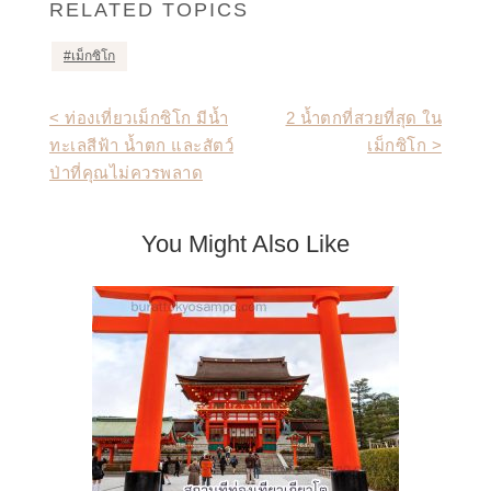
RELATED TOPICS
เม็กซิโก
Post
< ท่องเที่ยวเม็กซิโก มีน้ำ
2 น้ำตกที่สวยที่สุด ใน
ทะเลสีฟ้า น้ำตก และสัตว์
เม็กซิโก >
navigation
ป่าที่คุณไม่ควรพลาด
You Might Also Like