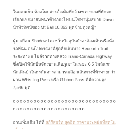
ในตอนเย็น ห้องโดยสารดั้งเดิมที่กว้างขวางของที่พักจะ
เรียกแขกมาสนทนาข้างกองไฟบนโซฟานุ่มสบาย Dawn
นำทิวทัศน์ของ Mt Ball 10,863 ฟุตข้ามทุ่งหญ้า
ผู้มาเยือน Shadow Lake ในปัจจุบันยังคงต้องเดินหรือนั่ง
รถที่นั่น ตรงไปตรงมาที่สุดคือเส้นทาง Redearth Trail
ระยะทาง 8 ไมล์จากทางหลวง Trans-Canada Highway
ซึ่งเปิดให้นักปั่นจักรยานเสือภูเขาในระยะ 6.5 ไมล์แรก
นักเดินป่าในทุรกันดารสามารถเลือกเส้นทางที่ท้าทายกว่า
ผ่าน Whistling Pass หรือ Gibbon Pass ที่มีความสูง
7,546 ฟุต
o o o o o o o o o o o o o o o o o o o o o o o o o o o o o o
o o o o o o o o o o o o o o o o o o o o o
อ่านเพิ่มเติม ได้ที่
สกีรีสอร์ท สุดฮิต ราคาประหยัดที่สุดใน