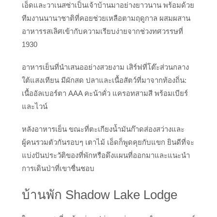
เอ็ดและวาเนสซ่าเป็นเจ้าบ้านมาอย่างยาวนาน พร้อมด้วย
ทีมงานนานาชาติที่คอยช่วยเหลือตามฤดูกาล ผสมผสาน
อาหารรสเลิศเข้ากับความเรียบง่ายจากช่วงทศวรรษที่
1930
อาหารเย็นที่นำเสนออย่างสวยงาม เสิร์ฟที่โต๊ะส่วนกลาง
ใต้แสงเทียน มีผักสด ปลาและเนื้อสัตว์ที่มาจากท้องถิ่น:
เนื้ออัลเบอร์ตา AAA คะน้าคั่ว แครอทสามสี พร้อมเบียร์
และไวน์
หลังอาหารเย็น ขณะที่ตะเกียงน้ำมันก๊าดส่องสว่างและ
ผู้คนรวมตัวกันรอบๆ เตาไม้ เอ็ดก็พูดคุยกับแขก ยินดีที่จะ
แบ่งปันประวัติของที่พักหรือดึงแผนที่ออกมาและแนะนำ
การเดินป่าที่เขาชื่นชอบ
บ้านพัก Shadow Lake Lodge