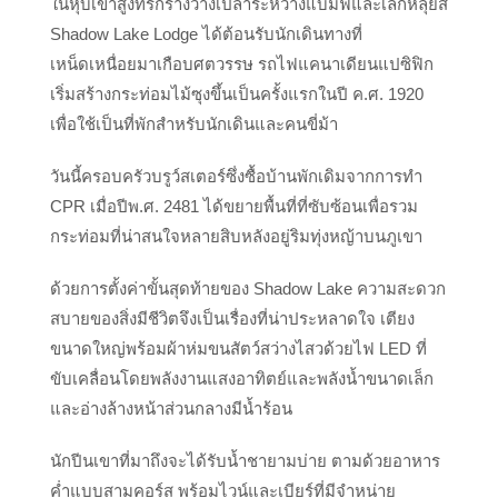
ในหุบเขาสูงที่รกร้างว่างเปล่าระหว่างแบมฟ์และเลกหลุยส์
Shadow Lake Lodge ได้ต้อนรับนักเดินทางที่
เหน็ดเหนื่อยมาเกือบศตวรรษ รถไฟแคนาเดียนแปซิฟิก
เริ่มสร้างกระท่อมไม้ซุงขึ้นเป็นครั้งแรกในปี ค.ศ. 1920
เพื่อใช้เป็นที่พักสำหรับนักเดินและคนขี่ม้า
วันนี้ครอบครัวบรูว์สเตอร์ซึ่งซื้อบ้านพักเดิมจากการทำ
CPR เมื่อปีพ.ศ. 2481 ได้ขยายพื้นที่ที่ซับซ้อนเพื่อรวม
กระท่อมที่น่าสนใจหลายสิบหลังอยู่ริมทุ่งหญ้าบนภูเขา
ด้วยการตั้งค่าขั้นสุดท้ายของ Shadow Lake ความสะดวก
สบายของสิ่งมีชีวิตจึงเป็นเรื่องที่น่าประหลาดใจ เตียง
ขนาดใหญ่พร้อมผ้าห่มขนสัตว์สว่างไสวด้วยไฟ LED ที่
ขับเคลื่อนโดยพลังงานแสงอาทิตย์และพลังน้ำขนาดเล็ก
และอ่างล้างหน้าส่วนกลางมีน้ำร้อน
นักปีนเขาที่มาถึงจะได้รับน้ำชายามบ่าย ตามด้วยอาหาร
ค่ำแบบสามคอร์ส พร้อมไวน์และเบียร์ที่มีจำหน่าย