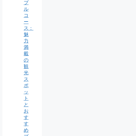
プ
ル
コ
ー
ス：
魅
力
満
載
の
観
光
ス
ポ
ッ
ト
と
お
す
す
め