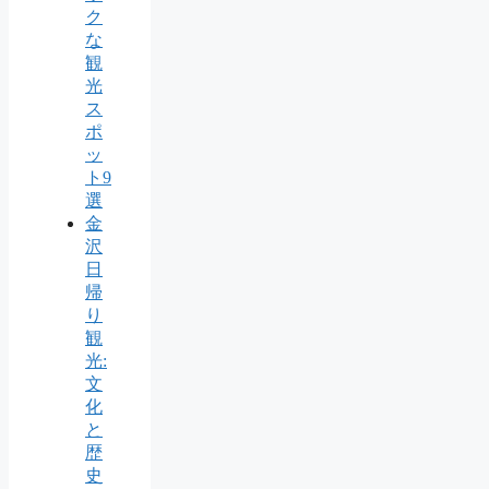
ク
な
観
光
ス
ポ
ッ
ト9
選
金
沢
日
帰
り
観
光:
文
化
と
歴
史