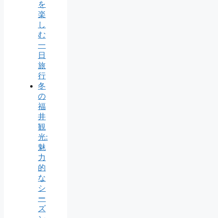
を
楽
し
む
一
日
旅
行
冬
の
福
井
観
光:
魅
力
的
な
シ
ー
ズ