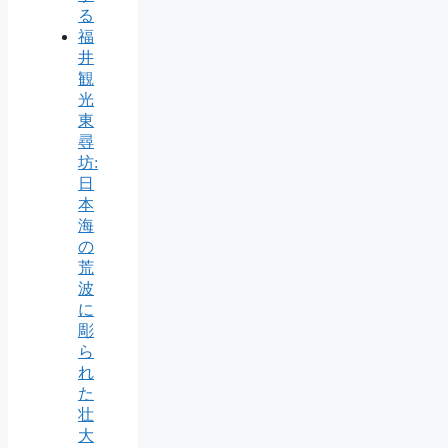
る
福
井
観
光
東
尋
坊:
日
本
海
の
荒
波
に
彫
ら
れ
た
壮
大