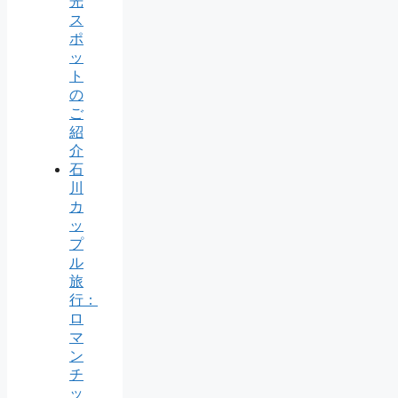
光
ス
ポ
ッ
ト
の
ご
紹
介
石
川
カ
ッ
プ
ル
旅
行：
ロ
マ
ン
チ
ッ