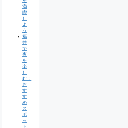
を
満
喫
し
よ
う
福
井
で
夜
を
楽
し
む：
お
す
す
め
ス
ポ
ッ
ト