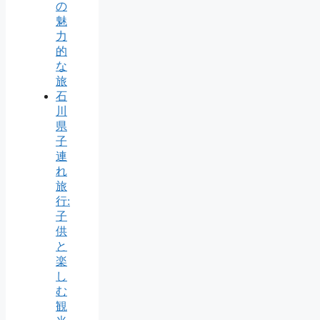
の
魅
力
的
な
旅
石
川
県
子
連
れ
旅
行:
子
供
と
楽
し
む
観