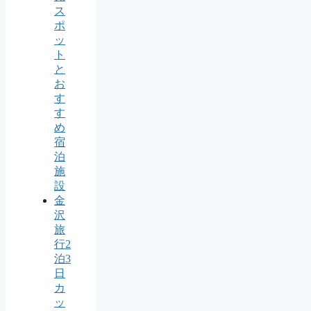
ス
ポ
ッ
ト
と
お
す
す
め
宿
泊
施
設
金
沢
旅
行2
泊3
日
カ
ッ