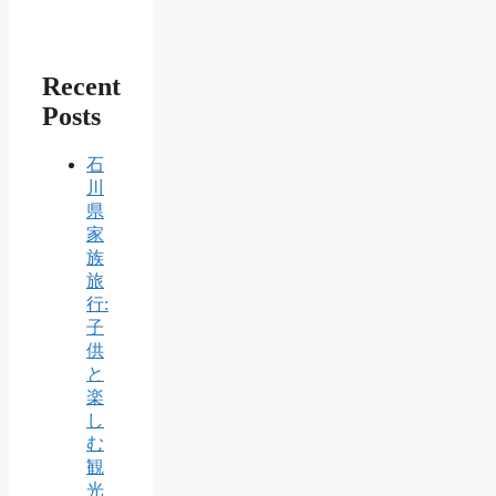
Recent
Posts
石
川
県
家
族
旅
行:
子
供
と
楽
し
む
観
光