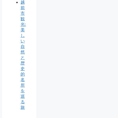
越
前
市
観
光:
美
し
い
自
然
と
歴
史
的
名
所
を
巡
る
旅