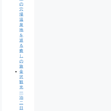
の
穴
場
温
泉
地
を
巡
る
癒
し
の
旅
金
沢
観
光
一
泊
二
日