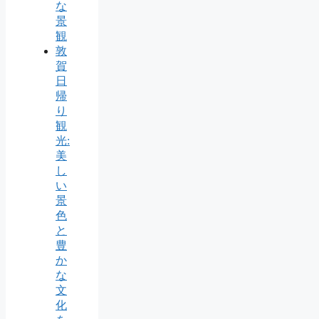
な
景
観
敦
賀
日
帰
り
観
光:
美
し
い
景
色
と
豊
か
な
文
化