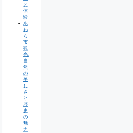
と
体
験
あ
わ
ら
市
観
光:
自
然
の
美
し
さ
と
歴
史
の
魅
力