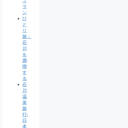
プ
ラ
ン
ひ
と
り
旅：
石
川
を
満
喫
す
る
石
川
温
泉
旅
行:
日
本