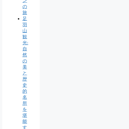
ン
の
旅
足
羽
山
観
光:
自
然
の
美
と
歴
史
的
名
所
を
堪
能
す