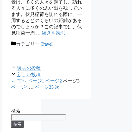
景は、多くの人々を魅了し、訪れ
る人々に多くの思い出を残してい
ます。伏見稲荷を訪れる際に、一
周するとどのくらいの距離がある
のでしょうか？この記事では、伏
見稲荷一周 …
続きを読む
カテゴリー
Travel
過去の投稿
新しい投稿
←
前へ
ページ
1
ページ
2
ページ
3
ページ
4
…
ページ
35
次
→
検索
検索