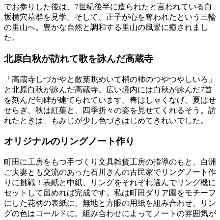
でお参りした後は、7世紀後半に造られたと言われている白
坂横穴墓群を見学。そして、正子が心を奪われたという三輪
の里山へ。豊かな自然と調和する里山の風景に癒されまし
た。
北原白秋が訪れて歌を詠んだ高蔵寺
「高蔵寺しづかやと散葉眺めいて梢の柿のつやつやしいろ」
と北原白秋が詠んだ高蔵寺。広い境内には白秋が詠んだ7首
を刻んだ句碑が建てられています。春はしゃくなげ、夏はせ
せらぎ、秋は紅葉と、四季折々の姿を見せてくれるそう。訪
れたときは、もみじが少し色づきはじめてきれいでした。
オリジナルのリングノート作り
町田に工房をもつ手づくり文具雑貨工房の指導のもと、白洲
ご夫妻とも交流のあった石川さんの古民家でリングノート作
りに挑戦！表紙と中紙、リングをそれぞれ選んでリング機に
セットして留めれば完成です。私は町田ダリア園をモチーフ
にした花柄の表紙に、無地と方眼の用紙を組み合わせ、リン
グの色はゴールドに。組み合わせによってノートの雰囲気が