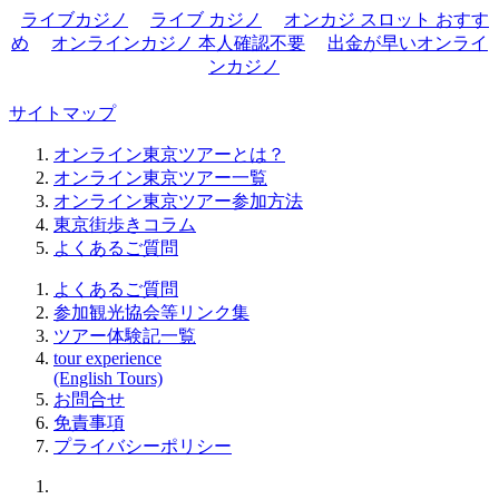
ライブカジノ
ライブ カジノ
オンカジ スロット おすす
め
オンラインカジノ 本人確認不要
出金が早いオンライ
ンカジノ
サイトマップ
オンライン東京ツアーとは？
オンライン東京ツアー一覧
オンライン東京ツアー参加方法
東京街歩きコラム
よくあるご質問
よくあるご質問
参加観光協会等リンク集
ツアー体験記一覧
tour experience
(English Tours)
お問合せ
免責事項
プライバシーポリシー