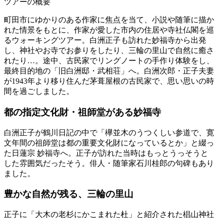
ツアーの概要
町田市にゆかりのある作家に焦点を当て、小説や随筆に描か
れた情景をもとに、作家が愛した市内の住居や寺社仏閣を巡
るウォーキングツアー。白洲正子も訪れた妙福寺から出発
し、神社やお寺でお参りをしたり、三輪の里山で自然に癒さ
れたり…。途中、古民家でリングノートの手作り体験をし、
最終目的地の「旧白洲邸・武相荘」へ。白洲次郎・正子夫妻
が1943年より移り住んだ茅葺屋根の古民家で、思い思いの時
間を過ごしました。
都の指定文化財・祖師堂がある妙福寺
白洲正子が鶴川日記の中で「欅並木のうつくしい参道で、寛
文年間の祖師堂は都の重要文化財になっているとか」と綴っ
た日蓮宗 妙福寺へ。正子が訪れた当時はもっとうっそうと
した雰囲気だったそう。俳人・随筆家石川桂郎の句碑もあり
ました。
豊かな自然が残る、三輪の里山
正子に「大木の老杉にかこまれた杜」と紹介された椙山神社