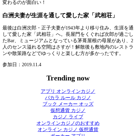
変わるのが面白い！
白洲夫妻が生涯を通して愛した家「武相荘」
最後は白洲次郎・正子夫妻が1943年より移り住み、生涯を通
して愛した家「武相荘」へ。長屋門をくぐれば次郎が過ごし
たBar、ミュージアムとなっている茅葺屋根の母屋があり、2
人のセンス溢れる空間はさすが！解散後も敷地内のレストラ
ンや散策路などでゆっくりと楽しむ方が多かったです。
参加日：2019.11.4
Trending now
アプリ オンラインカジノ
バカラ ルール カジノ
ブック メーカー オッズ
仮想通貨 カジノ
カジノ ライブ
オンラインカジノのおすすめ
オンライン カジノ 仮想通貨
ポーカー アプリ