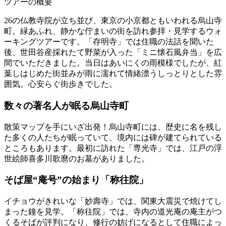
ツアーの概要
26の仏教寺院が立ち並び、東京の小京都ともいわれる烏山寺
町。緑あふれ、静かな佇まいの街を訪れ参拝・見学するウォ
ーキングツアーです。「存明寺」では住職の法話を聞いた
後、世田谷産採れたて野菜が入った「ミニ懐石風弁当」を広
間でいただきました。当日はあいにくの雨模様でしたが、紅
葉しはじめた街並みが雨に濡れて情緒漂うしっとりとした雰
囲気。心安らぐ街歩きでした。
数々の著名人が眠る烏山寺町
散策マップを手にいざ出発！烏山寺町には、歴史に名を残し
た多くの人たちが眠っていて、境内には碑が建てられている
ところもあります。最初に訪れた「専光寺」では、江戸の浮
世絵師喜多川歌麿のお墓がありました。
そば屋“庵号”の始まり「称往院」
イチョウがきれいな「妙壽寺」では、関東大震災で焼けてし
まった鐘を見学。「称往院」では、寺内の道光庵の庵主がつ
くるそばが評判になり、修行の妨げになるとして住職によっ