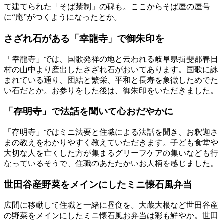
て建てられた「そば禁制」の碑も。ここからそば屋の屋号
に“庵”がつくようになったとか。
さざれ石がある「幸龍寺」で御朱印を
「幸龍寺」では、国歌発祥の地と云われる岐阜県揖斐郡春日
村の山中より産出したさざれ石がおいてあります。国歌に詠
まれている通り、団結と繁栄、平和と長寿を象徴しためでた
い石だとか。お参りをした後は、御朱印をいただきました。
「存明寺」で法話を聞いて心おだやかに
「存明寺」ではミニ法要と住職による法話を聞き、お釈迦さ
まの教えをわかりやすく教えていただきます。子ども食堂や
大切な人を亡くした方が集まるグリーフケアの集いなども行
なっているそうで、住職のあたたかいお人柄を感じました。
世田谷産野菜をメインにしたミニ懐石風弁当
広間に移動して住職と一緒に昼食を。大蔵大根など世田谷産
の野菜をメインにしたミニ懐石風お弁当は彩も鮮やか。世田