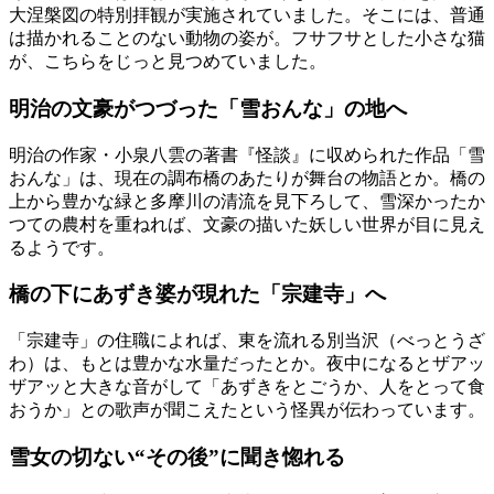
大涅槃図の特別拝観が実施されていました。そこには、普通
は描かれることのない動物の姿が。フサフサとした小さな猫
が、こちらをじっと見つめていました。
明治の文豪がつづった「雪おんな」の地へ
明治の作家・小泉八雲の著書『怪談』に収められた作品「雪
おんな」は、現在の調布橋のあたりが舞台の物語とか。橋の
上から豊かな緑と多摩川の清流を見下ろして、雪深かったか
つての農村を重ねれば、文豪の描いた妖しい世界が目に見え
るようです。
橋の下にあずき婆が現れた「宗建寺」へ
「宗建寺」の住職によれば、東を流れる別当沢（べっとうざ
わ）は、もとは豊かな水量だったとか。夜中になるとザアッ
ザアッと大きな音がして「あずきをとごうか、人をとって食
おうか」との歌声が聞こえたという怪異が伝わっています。
雪女の切ない“その後”に聞き惚れる