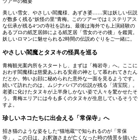
ツアーの概要
美しい雪女、やさしい閻魔様、あずき婆……実は妖しい伝説
が数多く残る“妖怪の里”青梅。このツアーではミステリアス
な伝承が残る4つの寺社を訪ね、最後は海外でも上演経験の
あるプロの紙芝居師による紙芝居「雪女のその後」を鑑賞。
妖しいロマンに魅せられる2時間の伝説めぐりをご一緒に。
やさしい閻魔とタヌキの怪異を巡る
青梅観光案内所をスタートし、まずは「梅岩寺」へ。ここに
おわす閻魔様は慈愛あふれる安産の神として慕われてきたん
だとか。怖いお顔に秘められた意外な一面を見るようです。
続いて訪れたのは、ムジナババアの伝説が残る「清宝院」。
老婆に化けたタヌキが上半身しかない姿で人々を驚かせたそ
う。青梅エリアには今も多くのタヌキが生息しているそうで
すよ。
珍しいネコたちに出会える「常保寺」へ
招き猫のような姿をした“猫地蔵”で知られるのが「常保
寺」。この日は、お釈迦さまが亡くなった時の情景を描いた