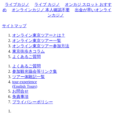
ライブカジノ
ライブ カジノ
オンカジ スロット おすす
め
オンラインカジノ 本人確認不要
出金が早いオンライ
ンカジノ
サイトマップ
オンライン東京ツアーとは？
オンライン東京ツアー一覧
オンライン東京ツアー参加方法
東京街歩きコラム
よくあるご質問
よくあるご質問
参加観光協会等リンク集
ツアー体験記一覧
tour experience
(English Tours)
お問合せ
免責事項
プライバシーポリシー