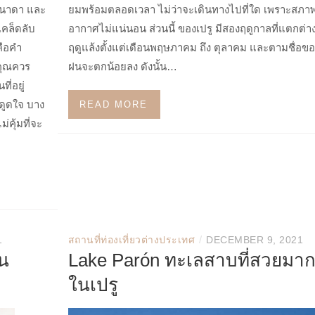
แคนาดา และ
ยมพร้อมตลอดเวลา ไม่ว่าจะเดินทางไปที่ใด เพราะสภา
คล็ดลับ
อากาศไม่แน่นอน ส่วนนี้ ของเปรู มีสองฤดูกาลที่แตกต่าง
คือคำ
ฤดูแล้งตั้งแต่เดือนพฤษภาคม ถึง ตุลาคม และตามชื่อขอ
 คุณควร
ฝนจะตกน้อยลง ดังนั้น…
ี่อยู่
งดูดใจ บาง
READ MORE
ม่คุ้มที่จะ
/
1
สถานที่ท่องเที่ยวต่างประเทศ
DECEMBER 9, 2021
ใน
Lake Parón ทะเลสาบที่สวยมา
ในเปรู