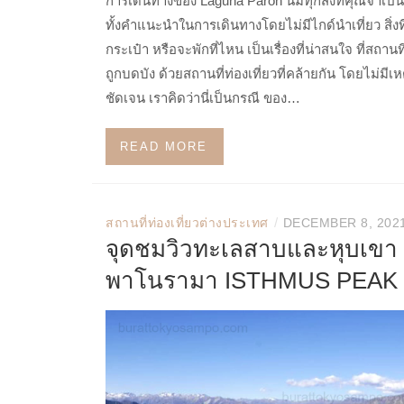
การเดินทางของ Laguna Paron นี้มีทุกสิ่งที่คุณจำเป็น
ทั้งคำแนะนำในการเดินทางโดยไม่มีไกด์นำเที่ยว สิ่งที
กระเป๋า หรือจะพักที่ไหน เป็นเรื่องที่น่าสนใจ ที่สถานท
ถูกบดบัง ด้วยสถานที่ท่องเที่ยวที่คล้ายกัน โดยไม่มีเ
ชัดเจน เราคิดว่านี่เป็นกรณี ของ…
READ MORE
/
สถานที่ท่องเที่ยวต่างประเทศ
DECEMBER 8, 202
จุดชมวิวทะเลสาบและหุบเขา
พาโนรามา ISTHMUS PEAK