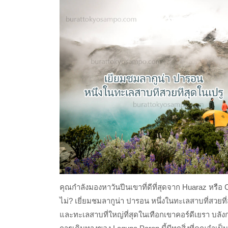
คุณกำลังมองหาวันปีนเขาที่ดีที่สุดจาก Huaraz หรือ 
ไม่? เยี่ยมชมลากูน่า ปารอน หนึ่งในทะเลสาบที่สวยที่
และทะเลสาบที่ใหญ่ที่สุดในเทือกเขาคอร์ดีเยรา บลังกา