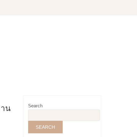
Search
ยาน
SEARCH