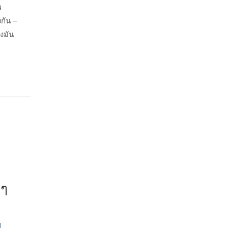
พ
กัน –
งมัน
กๆ