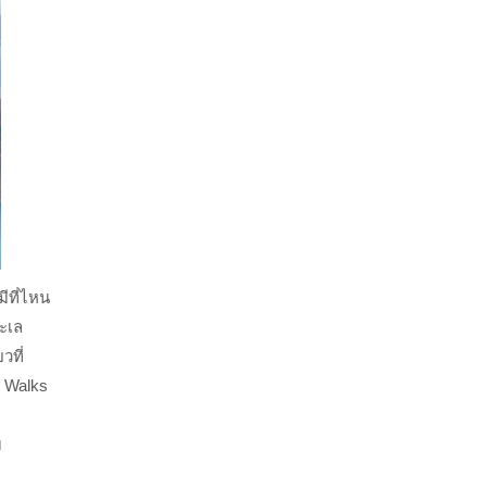
ีที่ไหน
ะเล
วที่
 Walks
บ