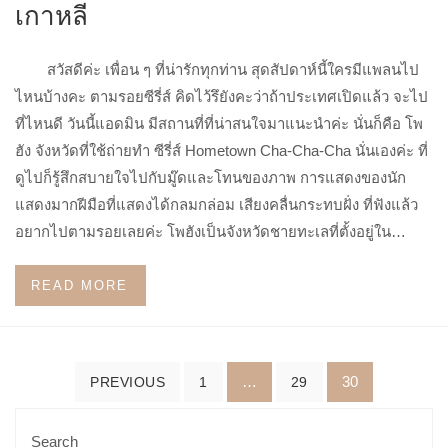
เกาหลี
สวัสดีค่ะ เพื่อน ๆ ที่น่ารักทุกท่าน สุดสัปดาห์นี้ใครมีแพลนไป
ไหนบ้างคะ ตามรอยซีรี่ส์ คิดไว้รึยังคะว่าถ้าประเทศเปิดแล้ว จะไป
ที่ไหนดี วันนี้แอดมิน มีสถานที่ที่น่าสนใจมาแนะนำค่ะ นั่นก็คือ โพ
ฮัง จังหวัดที่ใช้ถ่ายทำ ซีรี่ส์ Hometown Cha-Cha-Cha นั่นเองค่ะ ที่
ดูไปก็รู้สึกสบายใจไปกับมู๊ดและโทนของภาพ การแสดงของนัก
แสดงมากฝีมือที่แสดงได้กลมกล่อม เสียงคลื่นกระทบฝั่ง ที่ฟังแล้ว
อยากไปตามรอยเลยค่ะ โพฮังเป็นจังหวัดชายทะเลที่ตั้งอยู่ใน…
READ MORE
Posts
…
30
PREVIOUS
1
29
navigation
Search