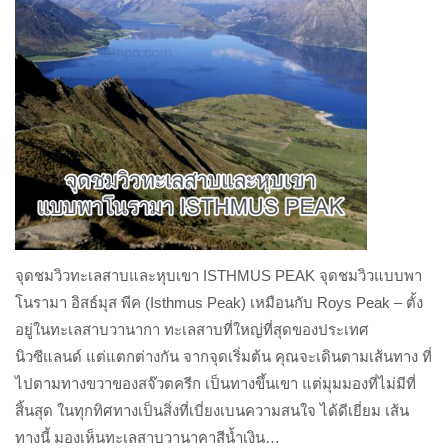
จุดชมวิวทะเลสาบและหุบเขา ISTHMUS PEAK จุดชมวิวแบบพา
โนรามา อิสธ์มุส พีค (Isthmus Peak) เหมือนกับ Roys Peak – ตั้ง
อยู่ในทะเลสาบวานากา ทะเลสาบที่ใหญ่ที่สุดของประเทศ
นิวซีแลนด์ แต่แตกต่างกัน จากจุดเริ่มต้น คุณจะเดินตามเส้นทาง ที่
ไปตามทางขวาของสจ๊วตครีก เป็นทางขึ้นเขา แต่มุมมองที่ไม่มีที่
สิ้นสุด ในทุกทิศทางเป็นสิ่งที่เบี่ยงเบนความสนใจ ได้ดีเยี่ยม เส้น
ทางนี้ มองเห็นทะเลสาบวานาคาสีน้ำเงิน…