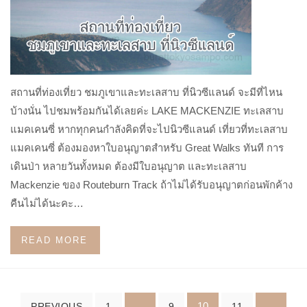
สถานที่ท่องเที่ยว ชมภูเขาและทะเลสาบ ที่นิวซีแลนด์ จะมีที่ไหน
บ้างนั่น ไปชมพร้อมกันได้เลยค่ะ LAKE MACKENZIE ทะเลสาบ
แมคเคนซี่ หากทุกคนกำลังคิดที่จะไปนิวซีแลนด์ เที่ยวที่ทะเลสาบ
แมคเคนซี่ ต้องมองหาใบอนุญาตสำหรับ Great Walks ทันที การ
เดินป่า หลายวันทั้งหมด ต้องมีใบอนุญาต และทะเลสาบ
Mackenzie ของ Routeburn Track ถ้าไม่ได้รับอนุญาตก่อนพักค้าง
คืนไม่ได้นะคะ…
READ MORE
Posts
…
10
…
PREVIOUS
1
9
11