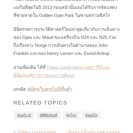
เองในที่สุดในปี 2013 ก่อนหน้านั้นเธอได้รับการจัดแสดง
ที่ชายหาดใน Golden Gate Park ในซานฟรานซิสโก
มีนิทรรศการประวัติศาสตร์ใหม่ล่าสุดเกี่ยวกับการเดินทาง
ของ Gjøa และ Maud ของเครื่องบิน N24 และ N25 รวม
ถึงเรือเหาะ Norge การเดินทางในตำนานของ John
Franklin และของ Henry Larsen และ Eivind Astrup
อ่านเพิ่มเติม ได้ที่
Palais Longchamp อนุสาวรีย์และ
พิพิธภัณฑ์ภาพวาดและงานศิลปะ
เครดิต
สมัครเว็บตรงไม่มีขั้นต่ำ
RELATED TOPICS
นอร์เวย์
พิพิธภัณฑ์
ยุโรป
ออสโล
Post
< Palais Longchamp
เส้นทางเดินป่า อุทยานแห่ง