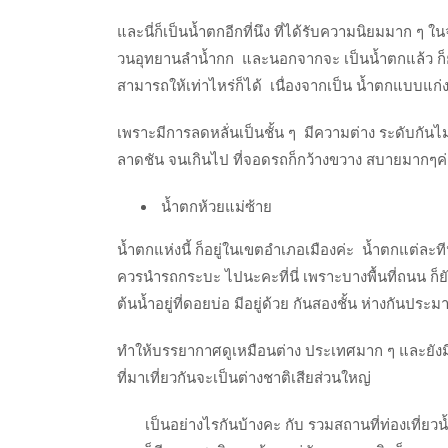
และนี่ก็เป็นน้ำตกอีกที่นึง ที่ได้รับความนิยมมาก ๆ ใ
วนอุทยานลำน้ำกก และนอกจากจะ เป็นน้ำตกแล้ว ก็ยังมี
สามารถให้เท่าไหร่ก็ได้ เนื่องจากเป็น น้ำตกแบบแก
เพราะมีการลดหลั่นเป็นชั้น ๆ มีความต่าง ระดับกันไม
ลาดชัน จนเกินไป ที่จอดรถก็กว้างขวาง สบายมากๆค่
น้ำตกห้วยแม่ซ้าย
น้ำตกแห่งนี้ ก็อยู่ในเขตอำเภอเมืองค่ะ น้ำตกแต่ล
ควรนำรถกระบะ ไปนะคะที่นี่ เพราะบางพื้นที่ถนน ก็ยังไม่
ต้นน้ำอยู่ที่ดอยบ่อ มีอยู่ด้วย กันสองชั้น ห่างกันปร
ทำให้บรรยากาศดูเหมือนต่าง ประเทศมาก ๆ และยังมีหน้
ที่มาเที่ยวกันจะเป็นต่างชาติเสียส่วนใหญ่
เป็นอย่างไรกันบ้างคะ กับ รวมสถานที่ท่องเที่ยวน้