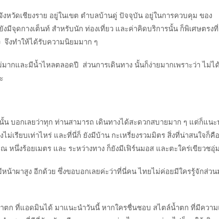
นจังหวัดเชียงราย อยู่ในเขต ตำบลบ้านดู่ ปัจจุบัน อยู่ในการควบคุม ของ
จุดกางเต็นท์ สำหรับนัก ท่องเที่ยว และค่าคิดบริการนั้น ก็พิเศษตรงที่
่ง จึงทำให้ได้รับความนิยมมาก ๆ
่มากและมีน้ำไหลตลอดปี ส่วนการเดินทาง นั้นก็ง่ายมากเพราะว่า ไม่ได้เ
ะ
ะทีนั้น บอกเลยว่าทุก ท่านสามารถ เดินทางได้สะดวกสบายมาก ๆ แต่ก็แนะ
เรียบเท่าไหร่ และที่นี่ก็ ยังมีบ้าน กะเหรี่ยงรวมมิตร สิ่งที่น่าสนใจก็คือ
ะมาณ หนึ่งร้อยเมตร และ ระหว่างทาง ก็ยังมีเฟิร์นมอส และตะใคร่เขียวชอุ่
าผาสูง อีกด้วย ซึ่งขอบอกเลยค่ะว่าที่นี่คน ไทยไม่ค่อยมีใครรู้จักส่ว
ำตก ที่แอดมินได้ มาแนะนำวันนี้ หากใครชื่นชอบ สไตล์น้ำตก ที่มีความ