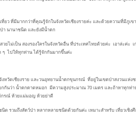
เที่ยว ที่มีมากกว่าที่คุณรู้จักในจังหวัดเชียงรายค่ะ และด้วยความที่มีภูเ
นป่า นานาชนิด และยังมีน้ำตก
ยไม่เป็น สองรองใครในจังหวัดอื่น ที่ประเทศไทยด้วยค่ะ เอาล่ะค่ะ เก
 ไปให้ทุกท่าน ได้รู้จักกันมากขึ้นค่ะ
อง จังหวัดเชียงราย และวนอุทยานน้ำตกขุนกรณ์ ที่อยู่ในเขตป่าสงวนแห่งชา
นเรียกกันว่า น้ำตกตาดหมอก มีความสูงประมาณ 70 เมตร และถ้าหาทุกท่า
แม่กรณ์ ห้วยแม่มอญ ห้วยย่าดี
ชนิด รวมถึงสัตว์ป่า หลากหลายชนิดด้วยกันค่ะ เหมาะสำหรับ เที่ยวเชิงศ