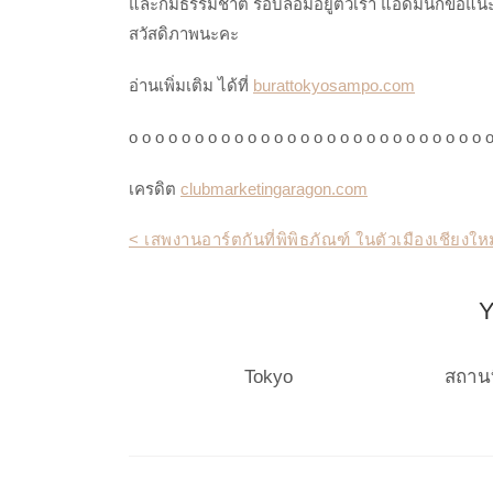
และก็มีธรรมชาติ รอบล้อมอยู่ตัวเรา แอดมินก็ขอแนะ
สวัสดิภาพนะคะ
อ่านเพิ่มเติม ได้ที่
burattokyosampo.com
o o o o o o o o o o o o o o o o o o o o o o o o o o o 
เครดิต
clubmarketingaragon.com
Post
< เสพงานอาร์ตกันที่พิพิธภัณฑ์ ในตัวเมืองเชียงใหม
navigation
Y
Tokyo
สถานท