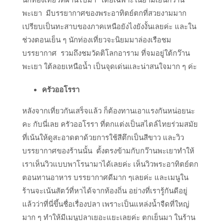
พะเยา มีบรรยากาศของพระอาทิตย์ตกที่สวยงามมาก
เปรียบเป็นทะสาบของภาคเหนือยังไงยังงั้นเลยค่ะ และใน
ช่วงตอนเย็น ๆ นักท่องเที่ยวจะนิยมมาล่องเรือชม
บรรยากาศ รวมถึงชมวัดติโลกอาราม ที่จมอยู่ใต้กว๊าน
พะเยา ใต้ลอยเหนือน้ำ เป็นจุดเด่นและน่าสนใจมาก ๆ ค่ะ
ครัวออโรรา
หลังจากเที่ยวกันเสร็จแล้ว ก็ต้องทานเอาแรงกันหน่อยนะ
คะ กับนี่เลย ครัวออโรรา ที่ตกแต่งเป็นสไตล์ไทยร่วมสมัย
ที่เน้นให้ดูสะอาดตาด้วยการใช้สีตึกเป็นสีขาว และวิว
บรรยากาศของร้านนั้น ตั้งตรงข้ามกับกว๊านพะเยาทำให้
เราเห็นวิวแบบพาโรนามาได้เลยค่ะ เห็นวิวพระอาทิตย์ตก
ตอนทานอาหาร บรรยากาศดีมาก ๆเลยค่ะ และเมนูใน
ร้านจะเน้นสัตว์ที่หาได้จากท้องถิ่น อย่างที่เรารู้กันดีอยู่
แล้วว่าที่นี่ขึ้นชื่อเรื่องปลา เพราะเป็นแหล่งน้ำจืดที่ใหญ่
มาก ๆ ทำให้มีเมนูปลาเยอะแยะเลยค่ะ ตกเย็นมา ในร้าน