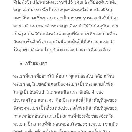
ที่ก่อตั้งขึ้นเมื่อพุทธศตวรรษที่ 16 โดยกษัตริย์องค์แรกคือ
พญาจอมธรรม ซึ่งเป็นราชบุตรองค์หนึ่งจากเมืองหิรัญ
นครเงินยางเชียงแสน และเป็นบรรพบุรุษของกษัตริย์เมือง
พะยาวอีกหลายองค์ เช่น พญาเจือง ทำให้ในปัจจุบันกลาย
เป็นจุดเด่น ให้แก่จังหวัดและจุดที่นักท่องเที่ยวจะมาเที่ยว
กันมากขึ้นอีกด้วย และวันนี้แอดมินก็มีที่เที่ยวมาแนะนำ
ให้ทุกท่านกันค่ะ ไปดูกันเลย แนะนำสถานที่ท่องเที่ยว
กว๊านพะเยา
พะเยาที่แรกที่อยากให้เพื่อน ๆ ทุกคนลองไป ก็คือ กว๊าน
พะเยา อยู่ในเขตอำเภอเมืองพะเยา เป็นทะเลสาบน้ำจืด
ใหญ่เป็นอันดับ 1 ในภาคเหนือ และ อันดับ 4 ของ
ประเทศไทยเลยนะคะ ถือเป็น แหล่งน้ำที่สำคัญที่สุดของ
จังหวัดพะเยา เป็นทั้งแหล่งประมงน้ำจืดที่สำคัญที่สุดของ
ภาคเหนือตอนบน และเป็นสถานที่ท่องเที่ยวของจังหวัด
พะเยา เป็นสถานที่พักผ่อนหย่อนใจของชาวพะเยา รวมถึง
นักท่องเที่ยวที่ผ่านไปมา โดยเฉพาะในยามเย็นกว๊าน