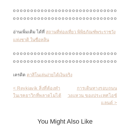
o o o o o o o o o o o o o o o o o o o o o o o o o o o o o o
o o o o o o o o o o o o o o o o o o o o o o o o o o o o o o
อ่านเพิ่มเติม ได้ที่
สถานที่ท่องเที่ยว พิพิธภัณฑ์พระราชวัง
แห่งชาติ ในซื่อหลิน
o o o o o o o o o o o o o o o o o o o o o o o o o o o o o o
o o o o o o o o o o o o o o o o o o o o o o o o o o o o o o
เครดิต
คาสิโนเล่นง่ายได้เงินจริง
Post
< Reykjavík สิ่งที่ต้องทำ
การเดินทางรอบถนน
ในเรคยาวิกที่พลาดไม่ได้
วงแหวน ของประเทศไอซ์
navigation
แลนด์ >
You Might Also Like