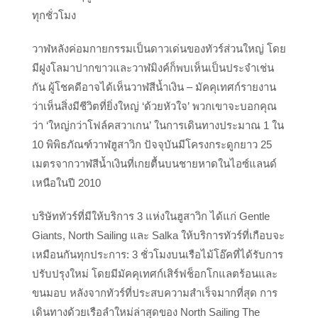
ทุกชั่วโมง
วาฬหลังค่อมกายกรรมเป็นดาวเด่นของทัวร์ส่วนใหญ่ โดย
มีฝูงโลมาปากขาวและวาฬมิงค์ก็พบเห็นเป็นประจำเช่น
กัน ผู้โชคดีอาจได้เห็นวาฬสีน้ำเงิน – มัคคุเทศก์รายงาน
ว่าเห็นสิ่งมีชีวิตที่ยิ่งใหญ่ ‘ด้วยหัวใจ’ พวกเขาจะบอกคุณ
ว่า ‘ใหญ่กว่าโฟล์คสวาเกน’ ในการเดินทางประมาณ 1 ใน
10 พิพิธภัณฑ์วาฬฮูสาวิก ปัจจุบันมีโครงกระดูกยาว 25
เมตรจากวาฬสีน้ำเงินที่เกยตื้นบนชายหาดในไอซ์แลนด์
เหนือในปี 2010
บริษัททัวร์ที่มีให้บริการ 3 แห่งในฮูสาวิก ได้แก่ Gentle
Giants, North Sailing และ Salka ให้บริการทัวร์ที่เกือบจะ
เหมือนกันทุกประการ: 3 ชั่วโมงบนเรือไม้โอ๊คที่ได้รับการ
ปรับปรุงใหม่ โดยมีมัคคุเทศก์เสิร์ฟช็อกโกแลตร้อนและ
ขนมอบ หลังจากทัวร์ที่ประสบความสำเร็จมากที่สุด การ
เดินทางด้วยเรือลำใหม่ล่าสุดของ North Sailing The