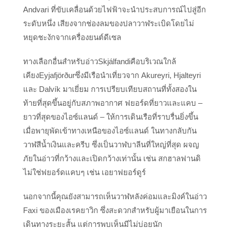
Andvari ที่ขับเคลื่อนด้วยไฟฟ้าจะนำประสบการณ์ไปสู่อีก
ระดับหนึ่ง เสียงจากช่องลมของปลาวาฬระเบิดโดยไม่
หยุดชะงักจากเครื่องยนต์ดีเซล
ทางเลือกอื่นสำหรับอ่าวSkjálfandiคือบริเวณใกล้
เคียงEyjafjörðurซึ่งมีเรือนำเที่ยวจาก Akureyri, Hjalteyri
และ Dalvík มาเยี่ยม การเปรียบเทียบสถานที่ทั้งสองใน
ท้ายที่สุดขึ้นอยู่กับสภาพอากาศ ฟยอร์ดที่ยาวและแคบ –
ยาวที่สุดของไอซ์แลนด์ – ให้การเดินเรือที่ราบรื่นยิ่งขึ้น
เมื่อพายุพัดเข้าทางเหนือของไอซ์แลนด์ ในทางกลับกัน
วาฬสีน้ำเงินและครีบ ซึ่งเป็นวาฬบาลีนที่ใหญ่ที่สุด ผจญ
ภัยในอ่าวที่กว้างและเปิดกว้างเท่านั้น เช่น สกฮาลฟานดิ
ไม่ใช่ฟยอร์ดแคบๆ เช่น เอยาฟยอร์ดูร์
นอกจากนี้คุณยังสามารถเห็นวาฬหลังค่อมและมิงค์ในอ่าว
Faxi ของเมืองเรคยาวิก ซึ่งสะดวกสำหรับผู้มาเยือนในการ
เดินทางระยะสั้น แต่การพบเห็นมีไม่บ่อยนัก