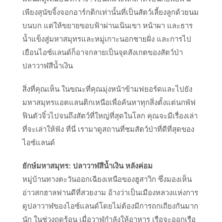
เพียงสุนัขจิ้งจอกอาร์กติกเท่านั้นที่เป็นสัตว์เลี้ยงลูกด้วยนม
บนบก แต่ให้ขยายขอบฟ้าผ่านเนินเขา หน้าผา และธาร
น้ำแข็งสู่มหาสมุทรและหมู่เกาะนอกชายฝั่ง และการไป
เยือนไอซ์แลนด์ก็อาจกลายเป็นจุดสังเกตของสัตว์ป่า
ปลาวาฬสีน้ำเงิน
สิ่งที่คุณเห็น ในขณะที่คุณมุ่งหน้าข้ามฟยอร์ดและไปยัง
มหาสมุทรแอตแลนติกเหนือเพื่อค้นหาทุกสิ่งตั้งแต่นกพัฟ
ฟินตัวจิ๋วไปจนถึงสัตว์ที่ใหญ่ที่สุดในโลก คุณจะมีเรื่องเล่า
ที่จะเล่าให้ฟัง ที่นี่ เรามาดูสถานที่ชมสัตว์ป่าที่ดีที่สุดของ
ไอซ์แลนด์
ยักษ์มหาสมุทร: ปลาวาฬสีน้ำเงิน หลังค่อม
หมู่บ้านทางตะวันออกเฉียงเหนือของฮูสาวิก ซึ่งมองเห็น
อ่าวสกฮาลฟานดีที่สวยงาม อ้างว่าเป็นเมืองหลวงแห่งการ
ดูปลาวาฬของไอซ์แลนด์โดยไม่ต้องมีการถกเถียงกันมาก
นัก ในช่วงฤดูร้อน เมื่อวาฬกำลังให้อาหาร เรือจะออกเรือ