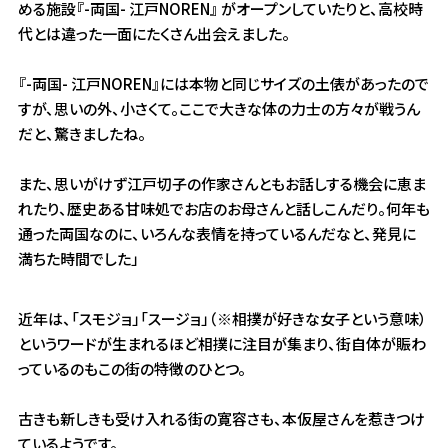
める施設『-両国- 江戸NOREN』 がオープンしていたりと、高校時
代とは違った一面にたくさん出会えました。
『-両国- 江戸NOREN』には本物と同じサイズの土俵があったので
すが、思いの外、小さくて。ここで大きな体の力士の方々が戦うん
だと、驚きましたね。
また、思いがけず江戸切子の作家さんともお話しする機会に恵ま
れたり、歴史ある甘味処でお店のお母さんと話しこんだり。何年も
通った両国なのに、いろんな表情を持っているんだなと、発見に
満ちた時間でした」
近年は、「スモジョ」「スージョ」（※相撲が好きな女子という意味）
というワードが生まれるほど相撲に注目が集まり、街自体が賑わ
っているのもこの街の特徴のひとつ。
古きも新しきも受け入れる街の寛容さも、本仮屋さんを惹きつけ
ているようです。