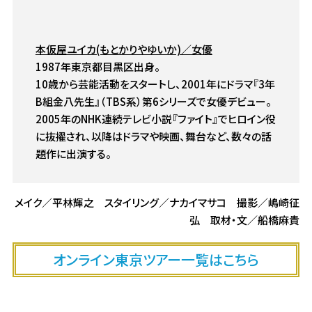
本仮屋ユイカ(もとかりやゆいか)／女優
1987年東京都目黒区出身。
10歳から芸能活動をスタートし、2001年にドラマ『3年
B組金八先生』（TBS系）第6シリーズで女優デビュー。
2005年のNHK連続テレビ小説『ファイト』でヒロイン役
に抜擢され、以降はドラマや映画、舞台など、数々の話
題作に出演する。
メイク／平林輝之 スタイリング／ナカイマサコ 撮影／嶋崎征
弘 取材・文／船橋麻貴
オンライン東京ツアー一覧はこちら